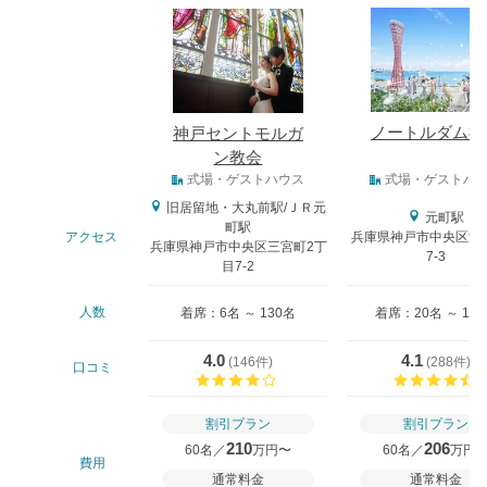
式場
ノートルダム神
神戸セントモルガ
ン教会
式場タイプ
式場・ゲストハウス
式場・ゲストハ
旧居留地・大丸前駅/ＪＲ元
元町駅
町駅
アクセス
兵庫県神戸市中央区波
兵庫県神戸市中央区三宮町2丁
7-3
目7-2
人数
着席：6名 ～ 130名
着席：20名 ～ 18
4.0
4.1
(
146件
)
(
288件
)
口コミ
口コミ評価
割引プラン
割引プラン
210
206
60名／
万円〜
60名／
万円
費用
通常料金
通常料金