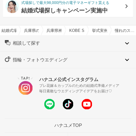
式場探しで最大98,000円分の電子マネーギフト貰える
結婚式場探しキャンペーン実施中
結婚式場を探すならハナユメ
兵庫県の結婚式場一覧
兵庫県神戸市の結婚式場一覧
KOBE St.MORGAN CHURCH
挙式実例
憧れのステンドグラスと生演奏で王道の挙式
相談して探す
指輪・フォトウエディング
TAP!
ハナユメ公式インスタグラム
＼
／
プレ花嫁＆カップルのための結婚式準備メディア
毎日素敵なウエディングアイデアをお届け♡
ハナユメTOP