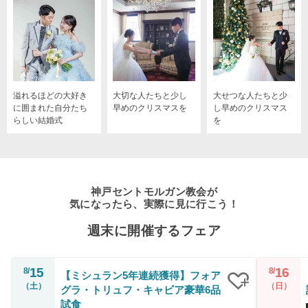
溢れるほどの大好き
大切な人たちと少し
大せつな人たちと少
に囲まれた自分たち
早めのクリスマスを
し早めのクリスマス
らしい結婚式
を
神戸セントモルガン教会が
気になったら、実際に見に行こう！
週末に開催するフェア
15
16
8/
8/
【ミシュラン5年連続獲得】フォア
（土）
（日）
グラ・トリュフ・キャビア豪華6品
クリップ
試食