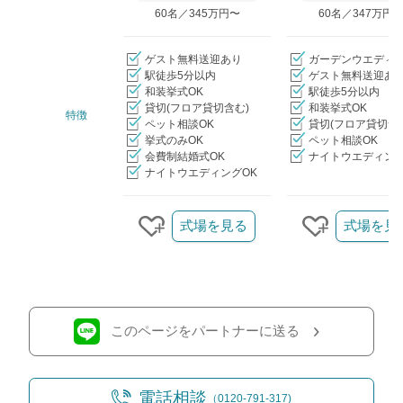
60名／345万円〜
60名／347万円
ゲスト無料送迎あり
ガーデンウエディ
駅徒歩5分以内
ゲスト無料送迎あ
和装挙式OK
駅徒歩5分以内
貸切(フロア貸切含む)
和装挙式OK
特徴
ペット相談OK
貸切(フロア貸切含
挙式のみOK
ペット相談OK
会費制結婚式OK
ナイトウエディング
ナイトウエディングOK
クリップ/詳細を見る
式場を見る
式場を見
クリップする
クリップす
このページをパートナーに送る
電話相談
（0120-791-317)