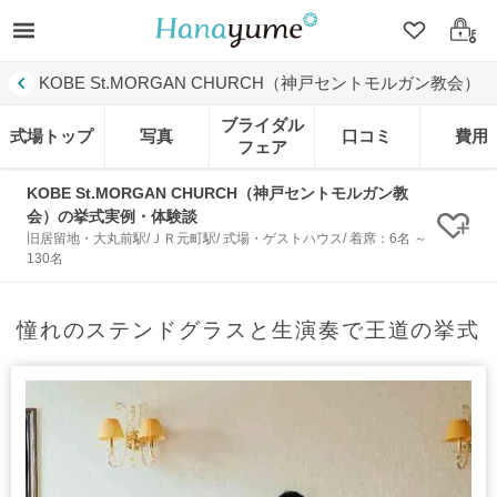
クリップ
ログ
KOBE St.MORGAN CHURCH（神戸セントモルガン教会）
ブライダル
式場トップ
写真
口コミ
費用
フェア
KOBE St.MORGAN CHURCH（神戸セントモルガン教
会）の挙式実例・体験談
クリ
旧居留地・大丸前駅/ＪＲ元町駅/ 式場・ゲストハウス/ 着席：6名 ～
130名
憧れのステンドグラスと生演奏で王道の挙式