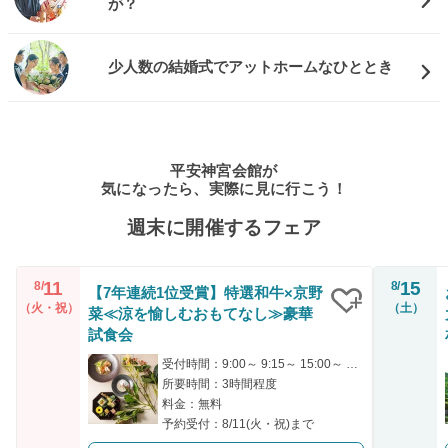
が？
少人数の結婚式でアットホームなひととき
平安神宮会館が
気になったら、実際に見に行こう！
週末に開催するフェア
11
15
8/
8/
【7年連続1位受賞】特選和牛×京野
（火・祝）
（土）
菜≪涼を愉しむおもてなし≫豪華
クリップ
試食会
受付時間：9:00～ 9:15～ 15:00～ 15:15～
所要時間：3時間程度
料金：無料
予約受付：8/11(火・祝)まで