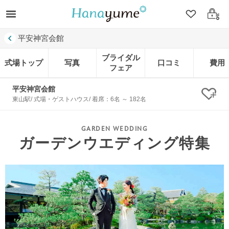
クリップ
ログ
平安神宮会館
ブライダル
式場トップ
写真
口コミ
費用
フェア
平安神宮会館
クリ
東山駅/ 式場・ゲストハウス/ 着席：6名 ～ 182名
ガーデンウエディング特集