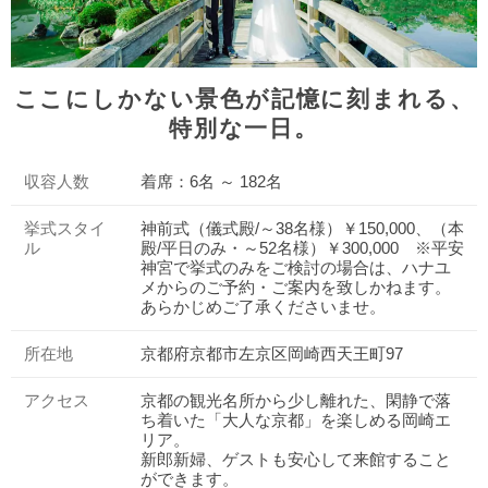
ここにしかない景色が記憶に刻まれる、
特別な一日。
収容人数
着席：6名 ～ 182名
挙式スタイ
神前式（儀式殿/～38名様）￥150,000、（本
ル
殿/平日のみ・～52名様）￥300,000 ※平安
神宮で挙式のみをご検討の場合は、ハナユ
メからのご予約・ご案内を致しかねます。
あらかじめご了承くださいませ。
所在地
京都府京都市左京区岡崎西天王町97
アクセス
京都の観光名所から少し離れた、閑静で落
ち着いた「大人な京都」を楽しめる岡崎エ
リア。
新郎新婦、ゲストも安心して来館すること
ができます。