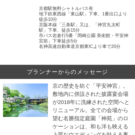
京都駅無料シャトルバス有
地下鉄東西線「東山駅」下車、1番出口より
徒歩10分
京阪本線「三条駅」又は、「神宮丸太町
駅」下車、徒歩15分
市バス岩倉行5番「岡崎公園 美術館・平安神
宮前」下車徒歩5分
名神高速自動車道京都東ICより車で20分
プランナーからのメッセージ
京の歴史を紡ぐ「平安神宮」。
敷地内に併設された披露宴会場
が2018年に洗練された空間へと
リニューアル。全ての会場から
望む名勝指定庭園「神苑」のロ
ケーションは、和も洋も映える
上質なウエディングを叶える事