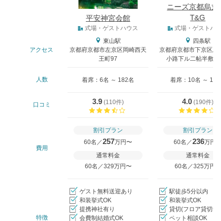
ニーズ京都烏丸 
T&G
平安神宮会館
式場タイプ
式場・ゲストハウス
式場・ゲストハ
東山駅
四条駅
アクセス
京都府京都市左京区岡崎西天
京都府京都市下京区烏
王町97
小路下ル二帖半敷町6
人数
着席：6名 ～ 182名
着席：10名 ～ 11
3.9
4.0
(
110件
)
(
190件
)
口コミ
口コミ評価
割引プラン
割引プラン
257
236
60名／
万円〜
60名／
万円
費用
通常料金
通常料金
60名／329万円〜
60名／325万円
ゲスト無料送迎あり
駅徒歩5分以内
和装挙式OK
和装挙式OK
提携神社有り
貸切(フロア貸切含
特徴
会費制結婚式OK
ペット相談OK