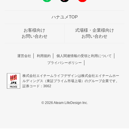
ハナユメTOP
お客様向け
式場様・企業様向け
お問い合わせ
お問い合わせ
運営会社
利用規約
個人関連情報の受領と利用について
プライバシーポリシー
株式会社エイチームライフデザインは株式会社エイチームホー
ルディングス（東証プライム市場上場）のグループ企業です。
証券コード：3662
© 2026 Ateam LifeDesign Inc.
8/11
残◯
PICK UP FAIR
(火・祝)
フェア一覧
【NEWアンソレイユ】少人数～60名貸切