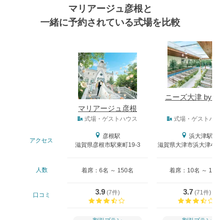
マリアージュ彦根と
一緒に予約されている式場を比較
式場
ニーズ大津 by T
マリアージュ彦根
式場タイプ
式場・ゲストハウス
式場・ゲストハ
彦根駅
浜大津駅
アクセス
滋賀県彦根市駅東町19-3
滋賀県大津市浜大津4－
人数
着席：6名 ～ 150名
着席：10名 ～ 12
3.9
3.7
(
7件
)
(
71件
)
口コミ
口コミ評価