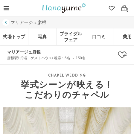
クリップ
ログ
マリアージュ彦根
ブライダル
式場トップ
写真
口コミ
費用
フェア
マリアージュ彦根
クリ
彦根駅/ 式場・ゲストハウス/ 着席：6名 ～ 150名
挙式シーンが映える！
こだわりのチャペル