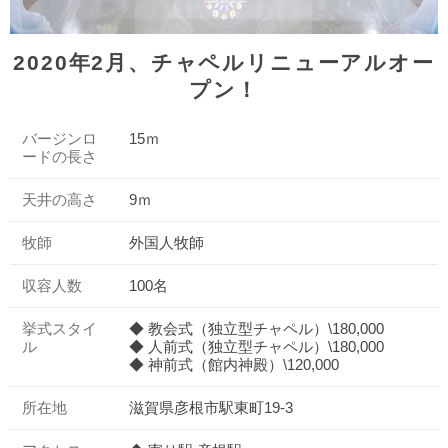
2020年2月、チャペルリニューアルオー
プン！
バージンロ
15ｍ
ードの長さ
天井の高さ
9ｍ
牧師
外国人牧師
収容人数
100名
挙式スタイ
◆ 教会式（独立型チャペル）\180,000
ル
◆ 人前式（独立型チャペル）\180,000
◆ 神前式（館内神殿）\120,000
所在地
滋賀県彦根市駅東町19-3