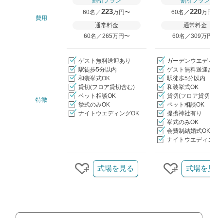
割引プラン
割引プラン
223
220
60名／
万円〜
60名／
万円
費用
通常料金
通常料金
60名／265万円〜
60名／309万円
ゲスト無料送迎あり
ガーデンウエディ
駅徒歩5分以内
ゲスト無料送迎あ
和装挙式OK
駅徒歩5分以内
貸切(フロア貸切含む)
和装挙式OK
ペット相談OK
貸切(フロア貸切含
特徴
挙式のみOK
ペット相談OK
ナイトウエディングOK
提携神社有り
挙式のみOK
会費制結婚式OK
ナイトウエディング
クリップ/詳細を見る
式場を見る
式場を見
クリップする
クリップす