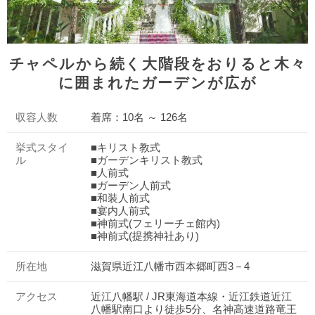
チャペルから続く大階段をおりると木々
に囲まれたガーデンが広が
収容人数
着席：10名 ～ 126名
挙式スタイ
■キリスト教式
ル
■ガーデンキリスト教式
■人前式
■ガーデン人前式
■和装人前式
■宴内人前式
■神前式(フェリーチェ館内)
■神前式(提携神社あり)
所在地
滋賀県近江八幡市西本郷町西3－4
アクセス
近江八幡駅 / JR東海道本線・近江鉄道近江
八幡駅南口より徒歩5分、名神高速道路竜王