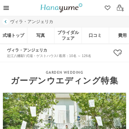
クリップ
ログ
ヴィラ・アンジェリカ
ブライダル
式場トップ
写真
口コミ
費用
フェア
ヴィラ・アンジェリカ
クリ
近江八幡駅/ 式場・ゲストハウス/ 着席：10名 ～ 126名
ガーデンウエディング特集