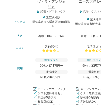
ニーズ大津 by T
ヴィラ・アンジェ
リカ
式場タイプ
式場・ゲストハウス
式場・ゲストハ
近江八幡駅
浜大津駅
アクセス
滋賀県近江八幡市西本郷町西3
滋賀県大津市浜大津4－
－4
人数
着席：10名 ～ 126名
着席：10名 ～ 12
3.9
3.7
(
55件
)
(
71件
)
口コミ
口コミ評価
割引プラン
割引プラン
241
220
60名／
万円〜
60名／
万円
費用
通常料金
通常料金
60名／348万円〜
60名／309万円
ガーデンウエディング
ガーデンウエディ
ゲスト無料送迎あり
ゲスト無料送迎あ
駅徒歩5分以内
駅徒歩5分以内
和装挙式OK
和装挙式OK