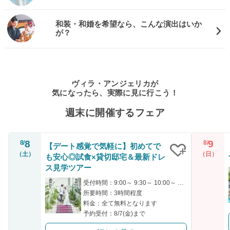
和装・和婚を希望なら、こんな演出はいか
が？
ヴィラ・アンジェリカが
気になったら、実際に見に行こう！
週末に開催するフェア
8
9
8/
8/
【デート感覚で気軽に】初めてで
（土）
（日）
も安心◎試食×貸切邸宅＆最新ドレ
クリップ
ス見学ツアー
受付時間：9:00～ 9:30～ 10:00～ 14:30～ 15:00～
所要時間：3時間程度
料金：全て無料となります
予約受付：8/7(金)まで