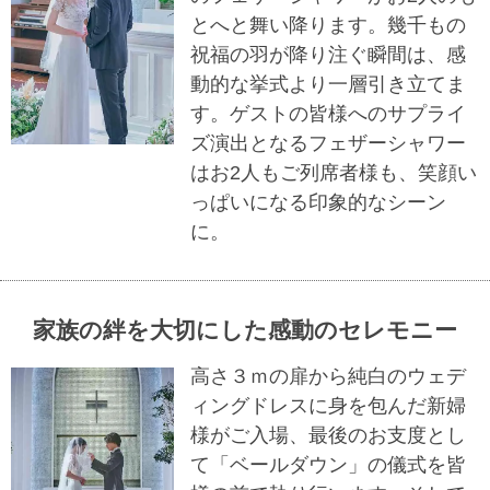
とへと舞い降ります。幾千もの
祝福の羽が降り注ぐ瞬間は、感
動的な挙式より一層引き立てま
す。ゲストの皆様へのサプライ
ズ演出となるフェザーシャワー
はお2人もご列席者様も、笑顔い
っぱいになる印象的なシーン
に。
家族の絆を大切にした感動のセレモニー
高さ３ｍの扉から純白のウェデ
ィングドレスに身を包んだ新婦
様がご入場、最後のお支度とし
て「ベールダウン」の儀式を皆