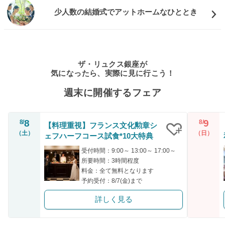
少人数の結婚式でアットホームなひととき
ザ・リュクス銀座が
気になったら、実際に見に行こう！
週末に開催するフェア
8
9
8/
8/
【料理重視】フランス文化勲章シ
（土）
（日）
ェフハーフコース試食*10大特典
クリップ
受付時間：9:00～ 13:00～ 17:00～
所要時間：3時間程度
料金：全て無料となります
予約受付：8/7(金)まで
詳しく見る