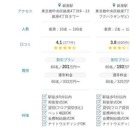
銀座駅
銀座駅
アクセス
東京都中央区銀座4丁目9－13
東京都中央区銀座7丁目
銀座4丁目タワー
フクハラギンザビル9-
人数
着席：10名 ～ 100名
着席：2名 ～ 128
4.1
3.8
(
377件
)
(
690件
)
口コミ
口コミ評価
割引プラン
割引プラン
201
193
60名／
万円〜
60名／
万円
費用
通常料金
通常料金
60名／333万円〜
60名／325万円
駅徒歩5分以内
駅徒歩5分以内
和装挙式OK
和装挙式OK
貸切(フロア貸切含む)
貸切(フロア貸切含
ペット相談OK
提携神社有り
特徴
会費制結婚式OK
会費制結婚式OK
ナイトウエディングOK
ナイトウエディング