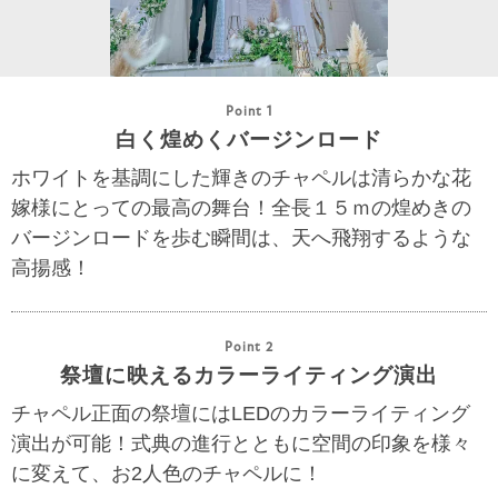
Point 1
白く煌めくバージンロード
ホワイトを基調にした輝きのチャペルは清らかな花
嫁様にとっての最高の舞台！全長１５ｍの煌めきの
バージンロードを歩む瞬間は、天へ飛翔するような
高揚感！
Point 2
祭壇に映えるカラーライティング演出
チャペル正面の祭壇にはLEDのカラーライティング
演出が可能！式典の進行とともに空間の印象を様々
に変えて、お2人色のチャペルに！