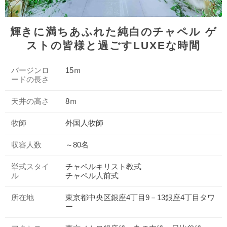
輝きに満ちあふれた純白のチャペル ゲ
ストの皆様と過ごすLUXEな時間
バージンロ
15ｍ
ードの長さ
天井の高さ
8ｍ
牧師
外国人牧師
収容人数
～80名
挙式スタイ
チャペルキリスト教式
ル
チャペル人前式
所在地
東京都中央区銀座4丁目9－13銀座4丁目タワ
ー