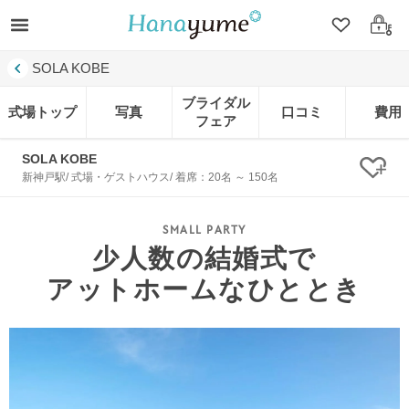
クリップ
ログ
SOLA KOBE
ブライダル
式場トップ
写真
口コミ
費用
フェア
SOLA KOBE
クリ
新神戸駅/ 式場・ゲストハウス/ 着席：20名 ～ 150名
少人数の結婚式で
アットホームなひととき