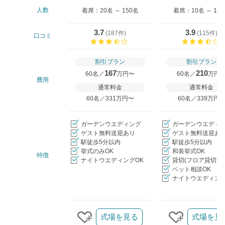
人数
着席：20名 ～ 150名
着席：10名 ～ 11
3.7
3.9
(
187件
)
(
115件
)
口コミ
口コミ評価
割引プラン
割引プラン
167
210
60名／
万円〜
60名／
万円
費用
通常料金
通常料金
60名／331万円〜
60名／339万円
ガーデンウエディング
ガーデンウエディ
ゲスト無料送迎あり
ゲスト無料送迎あ
駅徒歩5分以内
駅徒歩5分以内
挙式のみOK
和装挙式OK
特徴
ナイトウエディングOK
貸切(フロア貸切含
ペット相談OK
ナイトウエディング
クリップ/詳細を見る
式場を見る
式場を見
クリップする
クリップす