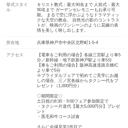
挙式スタイ
キリスト教式：最大90名まで 人前式：最大
ル
90名まで ガーデンセレモニーもお承り可
能。 まるで空に浮かぶようなドラマティッ
クな天空の教会。 自然光の影のコントラス
トが、映画のワンシーンのように花嫁の表
情を美しく映し出します。
所在地
兵庫県神戸市中央区北野町1-5-4
アクセス
【電車をご利用の場合】各線三宮駅より車5
分／新幹線・地下鉄新神戸駅より車5分
【車をご利用の場合】阪神高速道路京橋IC
より車で5分
※ブライダルフェアで初めてご見学にお越
しの場合、三ノ宮各線からタクシー代をプ
レゼント（1,000円分）
◇期間限定◇
土日祝の8:30・9:00フェア参加限定で
・タクシー片道代【最大5,000円分】プレゼ
ント
・黒毛和牛コース試食
さらに会場見学1件目で