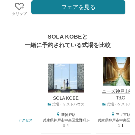
フェアを見る
クリップ
SOLA KOBEと
一緒に予約されている式場を比較
式場
ニーズ神戸山手 
T&G
SOLA KOBE
式場タイプ
式場・ゲストハウス
式場・ゲストハ
新神戸駅
三ノ宮駅
アクセス
兵庫県神戸市中央区北野町1-
兵庫県神戸市中央区布引
5-4
1-1