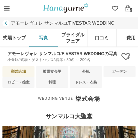
クリップ
ログ
アモーレヴォレ サンマルコ/FIVESTAR WEDDING
ブライダル
式場トップ
写真
口コミ
費用
フェア
アモーレヴォレ サンマルコ/FIVESTAR WEDDINGの写真
クリ
小倉駅/ 式場・ゲストハウス/ 着席：30名 ～ 200名
挙式会場
披露宴会場
外観
ガーデン
ロビー・控室
料理
ドレス・衣装
挙式会場
サンマルコ大聖堂