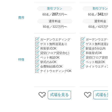
口コミ評価
割引プラン
割引プラン
207
341
60名／
万円〜
60名／
万円
費用
通常料金
通常料金
60名／322万円〜
60名／425万円
ガーデンウエディング
ガーデンウエディ
ゲスト無料送迎あり
ゲスト無料送迎あ
和装挙式OK
駅徒歩5分以内
貸切(フロア貸切含む)
和装挙式OK
ペット相談OK
貸切(フロア貸切含
特徴
挙式のみOK
ペット相談OK
会費制結婚式OK
ナイトウエディング
ナイトウエディングOK
クリップ/詳細を見る
式場を見る
式場を見
クリップする
クリップす