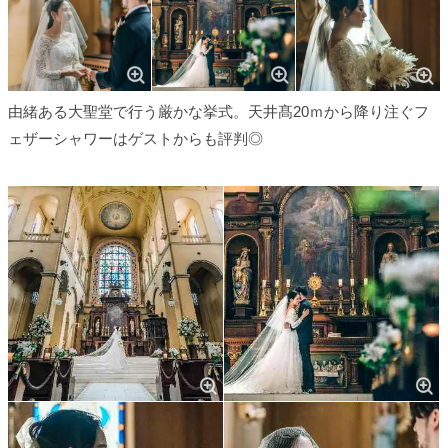
由緒ある大聖堂で行う厳かな挙式。天井髙20ｍから降り注ぐフ
ェザーシャワーはゲストからも評判◎