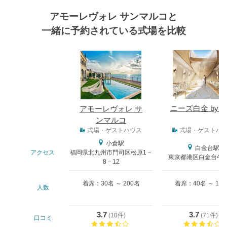
アモーレヴォレ サンマルコと
一緒に予約されている式場を比較
式場
ニーズ白金 by T
アモーレヴォレ サ
ンマルコ
式場タイプ
式場・ゲストハウス
式場・ゲストハ
小倉駅
白金台駅
アクセス
福岡県北九州市門司区松原1－
東京都港区白金台4-19
8－12
着席：30名 ～ 200名
着席：40名 ～ 15
人数
3.7
3.7
(
10件
)
(
71件
)
口コミ