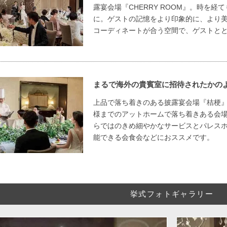
露宴会場『CHERRY ROOM』。時を経
に。ゲストの記憶をより印象的に、より
コーディネートが合う空間で、ゲストと
まるで海外の貴賓室に招待されたかの
上品で落ち着きのある披露宴会場『桔梗』
様までのアットホームで落ち着きある会
らではのきめ細やかなサービスとパレス
能できる会食会などにおススメです。
挙式フォトギャラリー