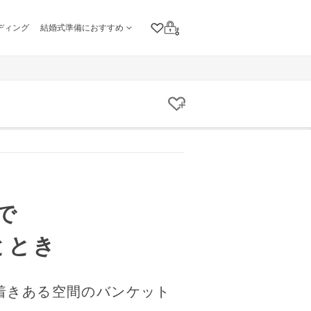
ディング
結婚式準備におすすめ
クリップリスト
ログイン
クリップする
で
ととき
着きある空間のバンケット