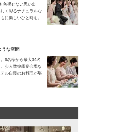
ても色褪せない思い出
美しく彩るナチュラルな
ともに楽しいひと時を。
ような空間
。6名様から最大34名
場。少人数披露宴会場な
ホテル自慢のお料理が堪