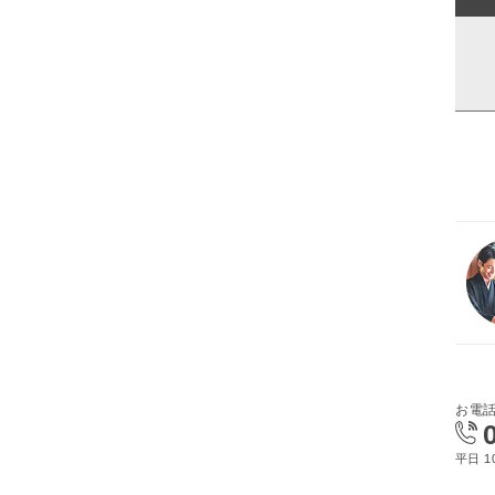
お電
平日 10