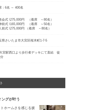
：6名 ～ 400名
教会式 \275,000円 （着席 ～80名）
神前式 \165,000円 （着席 ～50名）
前式 \275,000円 （着席 ～80名）
玉県さいたま市大宮区桜木町1-7-5
R大宮駅西口より歩行者デッキにて直結 徒
3分
ト
ィングが叶う
ットホームさを感じる披