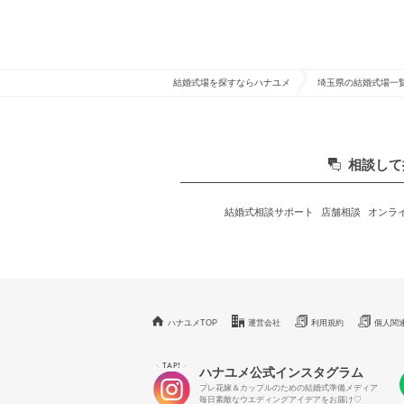
結婚式場を探すならハナユメ
埼玉県の結婚式場一
相談して
結婚式相談サポート
店舗相談
オンラ
ハナユメTOP
運営会社
利用規約
個人関
TAP!
＼
／
ハナユメ公式インスタグラム
プレ花嫁＆カップルのための結婚式準備メディア
毎日素敵なウエディングアイデアをお届け♡