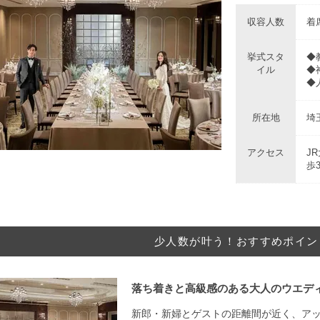
収容人数
着席
挙式スタ
◆
イル
◆
◆人
所在地
埼
アクセス
J
歩
少人数が叶う！おすすめポイン
落ち着きと高級感のある大人のウエデ
新郎・新婦とゲストの距離間が近く、ア