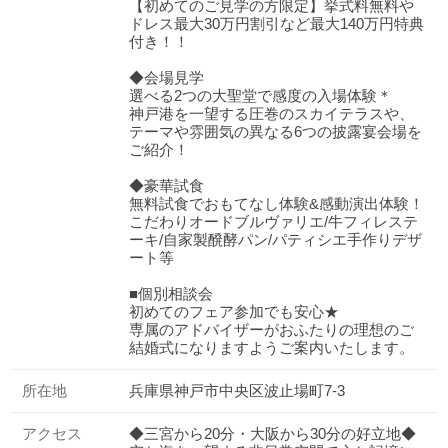
【初めてのご見学の方限定】挙式料無料や
ドレス最大30万円割引など最大140万円特典
付き！！
◆会場見学
選べる2つの大聖堂で感度の入場体験＊
神戸港を一望する圧巻のスカイテラスや、
テーマや雰囲気の異なる6つの披露宴会場を
ご紹介！
◆豪華試食
無料試食でおもてなし体験&感動演出体験！
こだわりオードブルヴァリエ/牛フィレステ
ーキ/自家製醗酵パン/パティシエ手作りデザ
ート等
■個別相談会
初めてのフェア参加でも安心★
専属のアドバイザーがおふたりの理想のご
結婚式になりますようご案内いたします。
所在地
兵庫県神戸市中央区波止場町7-3
アクセス
◆三宮から20分・大阪から30分の好立地◆