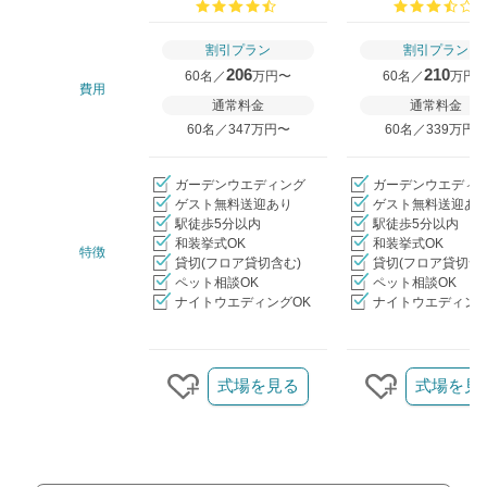
口コミ評価
割引プラン
割引プラン
206
210
60名／
万円〜
60名／
万円
費用
通常料金
通常料金
60名／347万円〜
60名／339万円
ガーデンウエディング
ガーデンウエディ
ゲスト無料送迎あり
ゲスト無料送迎あ
駅徒歩5分以内
駅徒歩5分以内
和装挙式OK
和装挙式OK
特徴
貸切(フロア貸切含む)
貸切(フロア貸切含
ペット相談OK
ペット相談OK
ナイトウエディングOK
ナイトウエディング
クリップ/詳細を見る
式場を見る
式場を見
クリップする
クリップす