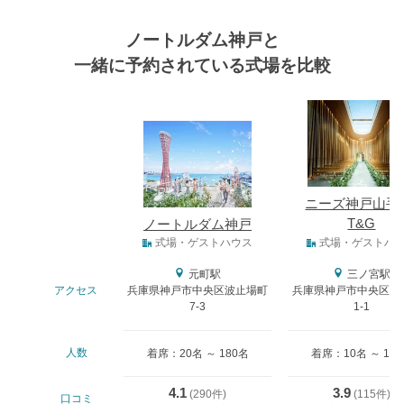
ノートルダム神戸と
一緒に予約されている式場を比較
式場
ニーズ神戸山手 
T&G
ノートルダム神戸
式場タイプ
式場・ゲストハウス
式場・ゲストハ
元町駅
三ノ宮駅
アクセス
兵庫県神戸市中央区波止場町
兵庫県神戸市中央区布引
7-3
1-1
人数
着席：20名 ～ 180名
着席：10名 ～ 11
4.1
3.9
(
290件
)
(
115件
)
口コミ