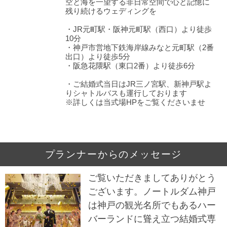
空と海を一望する非日常空間で心と記憶に
残り続けるウェディングを
・JR元町駅・阪神元町駅（西口）より徒歩
10分
・神戸市営地下鉄海岸線みなと元町駅（2番
出口）より徒歩5分
・阪急花隈駅（東口2番）より徒歩6分
・ご結婚式当日はJR三ノ宮駅、新神戸駅よ
りシャトルバスも運行しております
※詳しくは当式場HPをご覧くださいませ
プランナーからのメッセージ
ご覧いただきましてありがとう
ございます。ノートルダム神戸
は神戸の観光名所でもあるハー
バーランドに聳え立つ結婚式専