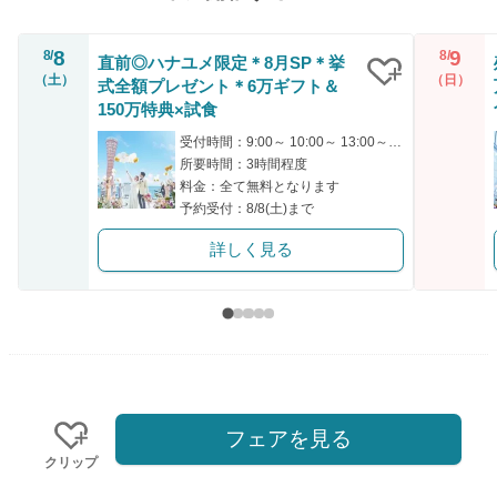
8
9
8/
8/
直前◎ハナユメ限定＊8月SP＊挙
（土）
（日）
式全額プレゼント＊6万ギフト＆
クリップ
150万特典×試食
受付時間：9:00～ 10:00～ 13:00～ 15:00～ 16:00～
所要時間：3時間程度
料金：全て無料となります
予約受付：8/8(土)まで
詳しく見る
フェアを見る
クリップ