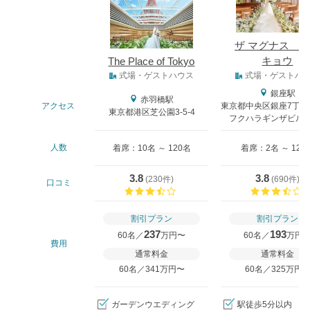
ザ マグナス 
キョウ
The Place of Tokyo
式場タイプ
式場・ゲストハウス
式場・ゲストハ
銀座駅
赤羽橋駅
アクセス
東京都中央区銀座7丁目
東京都港区芝公園3-5-4
フクハラギンザビル9-
人数
着席：10名 ～ 120名
着席：2名 ～ 128
3.8
3.8
(
230件
)
(
690件
)
口コミ
口コミ評価
割引プラン
割引プラン
237
193
60名／
万円〜
60名／
万円
費用
通常料金
通常料金
60名／341万円〜
60名／325万円
ガーデンウエディング
駅徒歩5分以内