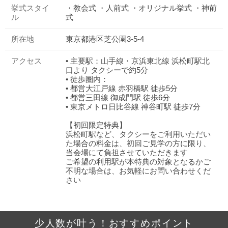
挙式スタイ
・教会式 ・人前式 ・オリジナル挙式 ・神前
ル
式
所在地
東京都港区芝公園3-5-4
アクセス
• 主要駅：山手線・京浜東北線 浜松町駅北
口より タクシーで約5分
• 徒歩圏内：
• 都営大江戸線 赤羽橋駅 徒歩5分
• 都営三田線 御成門駅 徒歩6分
• 東京メトロ日比谷線 神谷町駅 徒歩7分
【初回限定特典】
浜松町駅など、タクシーをご利用いただい
た場合の料金は、初回ご見学の方に限り、
当会場にて負担させていただきます
ご希望の利用駅が本特典の対象となるかご
不明な場合は、お気軽にお問い合わせくだ
さい
少人数が叶う！おすすめポイント