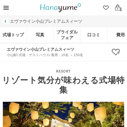
クリップ
ログ
エヴァウイン小山プレミアムスィーツ
ブライダル
式場トップ
写真
口コミ
費用
フェア
エヴァウイン小山プレミアムスィーツ
クリ
小山駅/ 式場・ゲストハウス/ 着席：10名 ～ 150名
リゾート気分が味わえる式場特
集