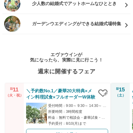
少人数の結婚式でアットホームなひととき
ガーデンウエディングができる結婚式場特集
エヴァウインが
気になったら、実際に見に行こう！
週末に開催するフェア
11
15
8/
8/
＼予約数No.1／豪華20大特典×メ
（火・祝）
（土）
イン料理試食×フルオーダーW体験
クリップ
受付時間：9:00～ 9:30～ 14:30～ 15:00～ 18:00～
所要時間：3時間程度
料金：無料で相談会・豪華試食・会場見学までご参加いただけます
予約受付：8/10(月)まで