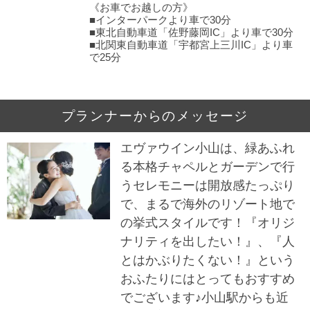
《お車でお越しの方》
■インターパークより車で30分
■東北自動車道「佐野藤岡IC」より車で30分
■北関東自動車道「宇都宮上三川IC」より車
で25分
プランナーからのメッセージ
エヴァウイン小山は、緑あふれ
る本格チャペルとガーデンで行
うセレモニーは開放感たっぷり
で、まるで海外のリゾート地で
の挙式スタイルです！『オリジ
ナリティを出したい！』、『人
とはかぶりたくない！』という
おふたりにはとってもおすすめ
でございます♪小山駅からも近