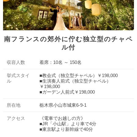
南フランスの郊外に佇む独立型のチャペ
ル付
収容人数
着席：10名 ～ 150名
挙式スタイ
■教会式（独立型チャペル）￥198,000
ル
■生演奏人前式（独立型チャペル）
￥198,000
■ガーデン人前式￥198,000
所在地
栃木県小山市城東6-9-1
アクセス
《電車でお越しの方》
■JR「小山駅」より車で4分
■東京駅より新幹線で40分