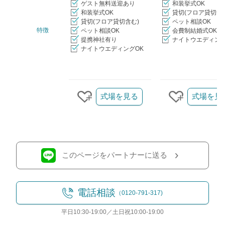
ゲスト無料送迎あり
和装挙式OK
和装挙式OK
貸切(フロア貸切含
貸切(フロア貸切含む)
ペット相談OK
特徴
ペット相談OK
会費制結婚式OK
提携神社有り
ナイトウエディング
ナイトウエディングOK
クリップ/詳細を見る
式場を見る
式場を見
クリップする
クリップす
このページをパートナーに送る
電話相談
（0120-791-317)
平日10:30-19:00／土日祝10:00-19:00