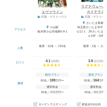
ラグナヴェール
カイテラス
エヴァウイン
式場タイプ
式場・ゲストハウス
式場・ゲストハ
さいたま新都心
小山駅
埼玉県さいたま市中央
アクセス
栃木県小山市城東6-9-1
心11-1 JRさいたま
ル19F・20F
着席：10名 ～ 150名
着席：2名 ～ 120
人数
4.1
3.9
(
25件
)
(
311件
)
口コミ
口コミ評価
割引プラン
割引プラン
189
164
60名／
万円〜
60名／
万円
費用
通常料金
通常料金
60名／376万円〜
60名／301万円
ガーデンウエディング
駅徒歩5分以内