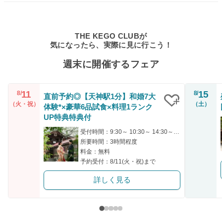
THE KEGO CLUBが
気になったら、実際に見に行こう！
週末に開催するフェア
11
15
8/
8/
直前予約◎【天神駅1分】和婚7大
（火・祝）
（土）
体験*×豪華6品試食×料理1ランク
クリップ
UP特典特典付
受付時間：9:30～ 10:30～ 14:30～ 15:30～
所要時間：3時間程度
料金：無料
予約受付：8/11(火・祝)まで
詳しく見る