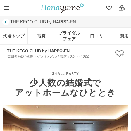
クリップ
ログ
THE KEGO CLUB by HAPPO-EN
ブライダル
式場トップ
写真
口コミ
費用
フェア
THE KEGO CLUB by HAPPO-EN
クリ
福岡天神駅/ 式場・ゲストハウス/ 着席：2名 ～ 120名
少人数の結婚式で
アットホームなひととき