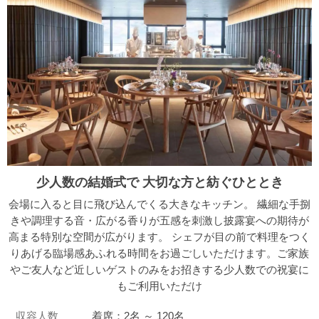
少人数の結婚式で 大切な方と紡ぐひととき
会場に入ると目に飛び込んでくる大きなキッチン。 繊細な手捌
きや調理する音・広がる香りが五感を刺激し披露宴への期待が
高まる特別な空間が広がります。 シェフが目の前で料理をつく
りあげる臨場感あふれる時間をお過ごしいただけます。ご家族
やご友人など近しいゲストのみをお招きする少人数での祝宴に
もご利用いただけ
収容人数
着席：2名 ～ 120名