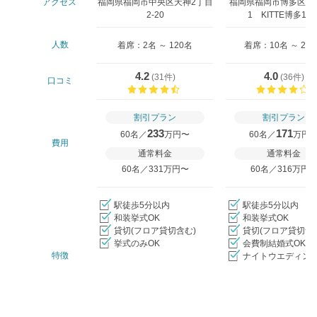
アクセス
福岡県福岡市中央区天神2丁目
福岡県福岡市博多区中央
2-20
1 KITTE博多11
人数
着席：2名 ～ 120名
着席：10名 ～ 20
4.2
4.0
(
31件
)
(
36件
)
口コミ
口コミ評価
割引プラン
割引プラン
233
171
60名／
万円〜
60名／
万円
費用
通常料金
通常料金
60名／331万円〜
60名／316万円
駅徒歩5分以内
駅徒歩5分以内
和装挙式OK
和装挙式OK
貸切(フロア貸切含む)
貸切(フロア貸切含
挙式のみOK
会費制結婚式OK
特徴
ナイトウエディング