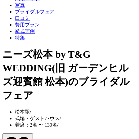
写真
ブライダルフェア
口コミ
費用プラン
挙式実例
特集
ニーズ松本 by T&G
WEDDING(旧 ガーデンヒル
ズ迎賓館 松本)
のブライダル
フェア
松本駅
/
式場・ゲストハウス
/
着席：2名 〜 130名
/