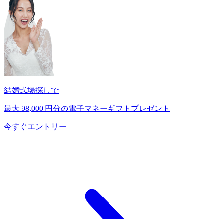
結婚式場探しで
最大
98,000
円分の電子マネーギフトプレゼント
今すぐエントリー