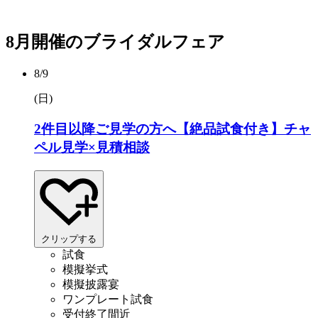
8月開催のブライダルフェア
8/9
(日
)
2件目以降ご見学の方へ【絶品試食付き】チャ
ペル見学×見積相談
クリップする
試食
模擬挙式
模擬披露宴
ワンプレート試食
受付終了間近