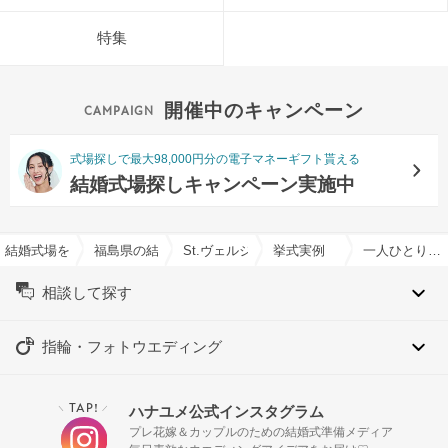
特集
開催中のキャンペーン
式場探しで最大98,000円分の電子マネーギフト貰える
結婚式場探しキャンペーン実施中
結婚式場を探すならハナユメ
福島県の結婚式場一覧
St.ヴェルジェ教会＆ゲストハウス21/SKYPAL
挙式実例
一人ひとりへ想いを届ける、ファミリー結婚式
相談して探す
指輪・フォトウエディング
TAP!
ハナユメ公式インスタグラム
＼
／
プレ花嫁＆カップルのための結婚式準備メディア