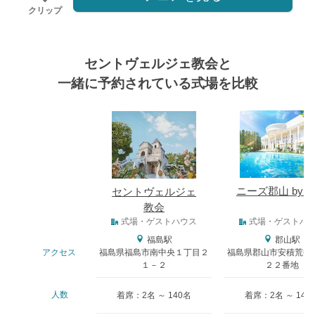
クリップ
セントヴェルジェ教会と
一緒に予約されている式場を比較
式場
ニーズ郡山 by T
セントヴェルジェ
教会
式場タイプ
式場・ゲストハウス
式場・ゲストハ
福島駅
郡山駅
アクセス
福島県福島市南中央１丁目２
福島県郡山市安積荒井
１－２
２２番地
人数
着席：2名 ～ 140名
着席：2名 ～ 142