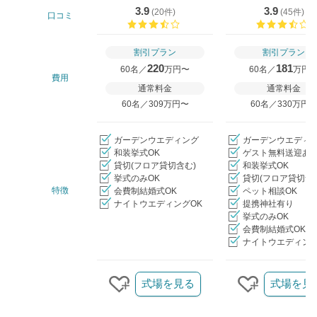
3.9
3.9
(
20件
)
(
45件
)
口コミ
口コミ評価
割引プラン
割引プラン
220
181
60名／
万円〜
60名／
万円
費用
通常料金
通常料金
60名／309万円〜
60名／330万円
ガーデンウエディング
ガーデンウエディ
和装挙式OK
ゲスト無料送迎あ
貸切(フロア貸切含む)
和装挙式OK
挙式のみOK
貸切(フロア貸切含
特徴
会費制結婚式OK
ペット相談OK
ナイトウエディングOK
提携神社有り
挙式のみOK
会費制結婚式OK
ナイトウエディング
クリップ/詳細を見る
式場を見る
式場を見
クリップする
クリップす