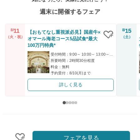
週末に開催するフェア
11
15
8/
8/
【おもてなし重視派必見】国産牛×
（火・祝）
（土）
オマール海老コース5品試食*最大
クリップ
100万円特典*
受付時間：9:00～ 10:00～ 13:00～ 15:00～ 17:00～
所要時間：2時間30分程度
料金：無料
予約受付：8/10(月)まで
詳しく見る
フェアを見る