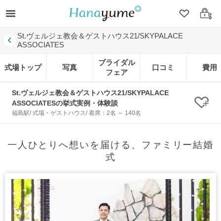
クリップ
ログ
St.ヴェルジェ教会＆ゲストハウス21/SKYPALACE
ASSOCIATES
ブライダル
式場トップ
写真
口コミ
費用
フェア
St.ヴェルジェ教会＆ゲストハウス21/SKYPALACE
ASSOCIATESの挙式実例・体験談
クリ
福島駅/ 式場・ゲストハウス/ 着席：2名 ～ 140名
一人ひとりへ想いを届ける、ファミリー結婚
式