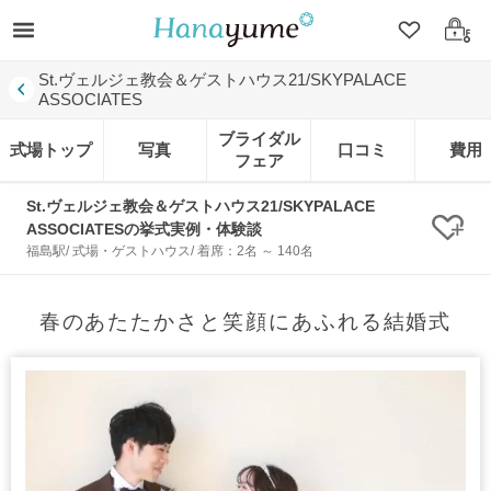
クリップ
ログ
St.ヴェルジェ教会＆ゲストハウス21/SKYPALACE
ASSOCIATES
ブライダル
式場トップ
写真
口コミ
費用
フェア
St.ヴェルジェ教会＆ゲストハウス21/SKYPALACE
ASSOCIATESの挙式実例・体験談
クリ
福島駅/ 式場・ゲストハウス/ 着席：2名 ～ 140名
春のあたたかさと笑顔にあふれる結婚式