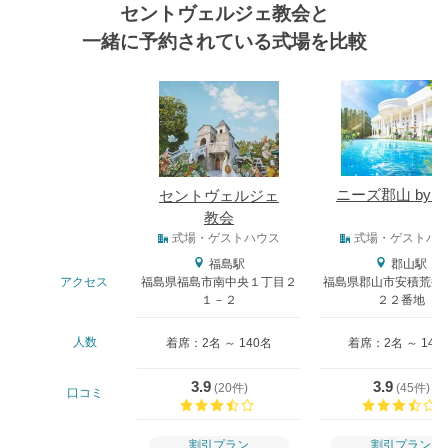
セントヴェルジェ教会と
一緒に予約されている式場を比較
式場
ニーズ郡山 by T
セントヴェルジェ
教会
式場タイプ
式場・ゲストハウス
式場・ゲストハ
福島駅
郡山駅
アクセス
福島県福島市南中央１丁目２
福島県郡山市安積荒井
１－２
２２番地
人数
着席：2名 ～ 140名
着席：2名 ～ 142
3.9
3.9
(
20件
)
(
45件
)
口コミ
口コミ評価
割引プラン
割引プラン