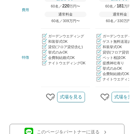
220
181
60名／
万円〜
60名／
万円
費用
通常料金
通常料金
60名／309万円〜
60名／330万円
ガーデンウエディング
ガーデンウエディ
和装挙式OK
ゲスト無料送迎あ
貸切(フロア貸切含む)
和装挙式OK
挙式のみOK
貸切(フロア貸切含
特徴
会費制結婚式OK
ペット相談OK
ナイトウエディングOK
提携神社有り
挙式のみOK
会費制結婚式OK
ナイトウエディング
クリップ/詳細を見る
式場を見る
式場を見
クリップする
クリップす
このページをパートナーに送る