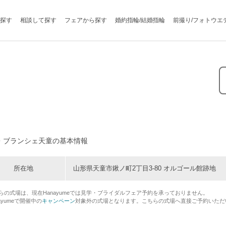
探す
相談して探す
フェアから探す
婚約指輪/結婚指輪
前撮り/フォトウエ
・ブランシェ天童の基本情報
所在地
山形県天童市鍬ノ町2丁目3-80 オルゴール館跡地
らの式場は、現在Hanayumeでは見学・ブライダルフェア予約を承っておりません。
ayumeで開催中の
キャンペーン
対象外の式場となります。こちらの式場へ直接ご予約いただ