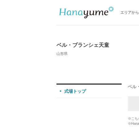
エリアから
ベル・ブランシェ天童
山形県
ベル
式場トップ
※こち
※Han