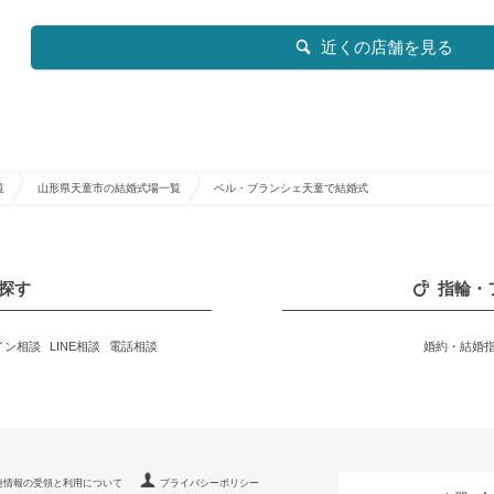
近くの店舗を見る
覧
山形県天童市の結婚式場一覧
ベル・ブランシェ天童で結婚式
探す
指輪・
イン相談
LINE相談
電話相談
婚約・結婚
連情報の受領と利用について
プライバシーポリシー