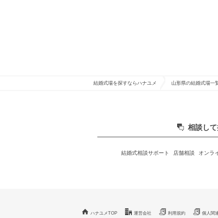
結婚式場を探すならハナユメ
山形県の結婚式場一
相談して
結婚式相談サポート
店舗相談
オンラ
ハナユメTOP
運営会社
利用規約
個人関