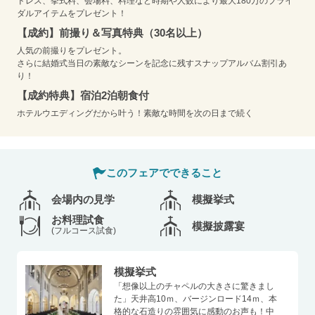
ドレス、挙式料、会場料、料理など時期や人数により最大180万のブライ
ダルアイテムをプレゼント！
【成約】前撮り＆写真特典（30名以上）
人気の前撮りをプレゼント。
さらに結婚式当日の素敵なシーンを記念に残すスナップアルバム割引あ
り！
【成約特典】宿泊2泊朝食付
ホテルウエディングだから叶う！素敵な時間を次の日まで続く
このフェアでできること
会場内の見学
模擬挙式
お料理試食
模擬披露宴
(フルコース試食)
模擬挙式
「想像以上のチャペルの大きさに驚きまし
た」天井高10ｍ、バージンロード14ｍ、本
格的な石造りの雰囲気に感動のお声も！中