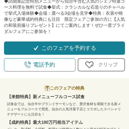
◆試開業記念特別メニューから仙台牛含む人気のシェフ特選コ
ース料理を無料で試食◆挙式：クラシカルな石造りのチャペル
で挙式入場体験◆会場：選べる3会場を見学◆特典：衣裳や映
像など豪華成約特典にも注目 限定フェアご参加の方に【人気
の和装前撮りプレゼント】にてご案内します！ぜひ一度ブライ
ダルフェアにご参加を！
このフェアを予約する
電話予約
クリップ
このフェアの特典
【来館特典】新メニューフルコース試食
試食会では、仙台牛やブランドサーモンなど、贅沢食材を堪能できる新メ
ニューをフルコースで用意。仙台の人気洋菓子店とコラボしたスペシャリ
テデザートにも注目を！
【成約特典】最大180万円相当アイテム