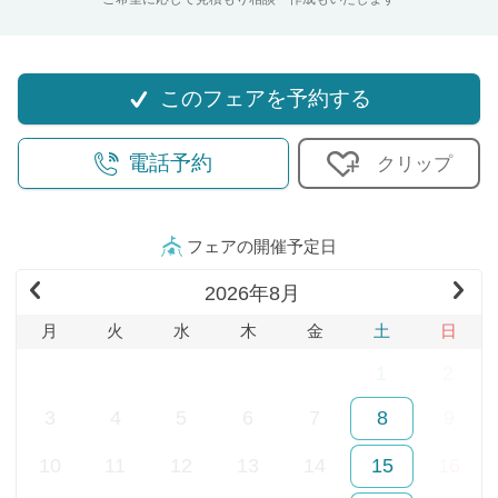
このフェアを予約する
電話予約
クリップ
フェアの開催予定日
Pr
2026年8月
Ne
evi
xt
月
火
水
木
金
土
日
ou
Mo
27
28
29
30
31
1
2
s
nth
Mo
(20
3
4
5
6
7
8
9
nth
26
10
11
12
13
14
15
16
(20
年