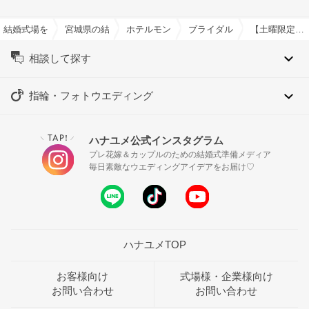
結婚式場を探すならハナユメ
宮城県の結婚式場一覧
ホテルモントレ仙台で結婚式
ブライダルフェア一覧
【土曜限定＊リアル花嫁体験】憧れチャペル感動挙式＆豪華特典＆5万コース試食
相談して探す
指輪・フォトウエディング
TAP!
ハナユメ公式インスタグラム
＼
／
プレ花嫁＆カップルのための結婚式準備メディア
毎日素敵なウエディングアイデアをお届け♡
ハナユメTOP
お客様向け
式場様・企業様向け
お問い合わせ
お問い合わせ