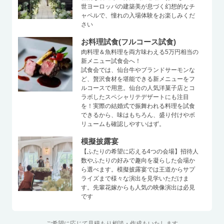
世ヨーロッパの建築美が息づく幻想的なチ
ャペルで、憧れの入場体験をお楽しみくだ
さい
お料理試食(フルコース試食)
肉料理＆魚料理を両方味わえる5万円相当の
新メニュー試食会へ！
試食会では、仙台牛やブランドサーモンな
ど、贅沢食材を堪能できる新メニューをフ
ルコースで用意。仙台の人気洋菓子店とコ
ラボしたスペシャリテデザートにも注目
を！実際の結婚式で振舞われる料理を試食
できるから、味はもちろん、盛り付けやボ
リュームも確認しやすいはず。
模擬披露宴
【ふたりの希望に応える4つの会場】招待人
数やふたりの好みで趣向を凝らした会場か
ら選べます。模擬披露宴では王道からサプ
ライズまで様々な演出を見学いただけま
す。先輩花嫁からも人気の映像演出は必見
です
ご希望に応じて見積もり相談・作成もいたします