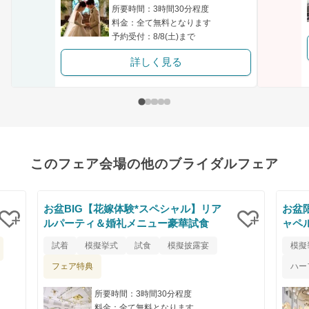
所要時間：3時間30分程度
料金：全て無料となります
予約受付：8/8(土)まで
詳しく見る
このフェア会場の他のブライダルフェア
お盆BIG【花嫁体験*スペシャル】リア
お盆
ルパーティ＆婚礼メニュー豪華試食
ャペ
クリップ
クリップ
試着
模擬挙式
試食
模擬披露宴
模擬
フェア特典
ハー
所要時間：3時間30分程度
料金：全て無料となります