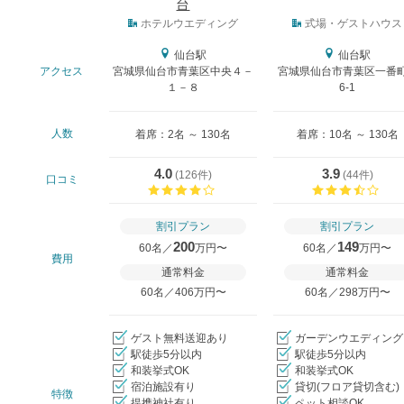
台
式場タイプ
ホテルウエディング
式場・ゲストハウス
仙台駅
仙台駅
アクセス
宮城県仙台市青葉区中央４－
宮城県仙台市青葉区一番町
１－８
6-1
人数
着席：2名 ～ 130名
着席：10名 ～ 130名
4.0
3.9
(
126件
)
(
44件
)
口コミ
口コミ評価
口コ
割引プラン
割引プラン
200
149
60名／
万円〜
60名／
万円〜
費用
通常料金
通常料金
60名／406万円〜
60名／298万円〜
ゲスト無料送迎あり
ガーデンウエディング
駅徒歩5分以内
駅徒歩5分以内
和装挙式OK
和装挙式OK
宿泊施設有り
貸切(フロア貸切含む)
特徴
提携神社有り
ペット相談OK