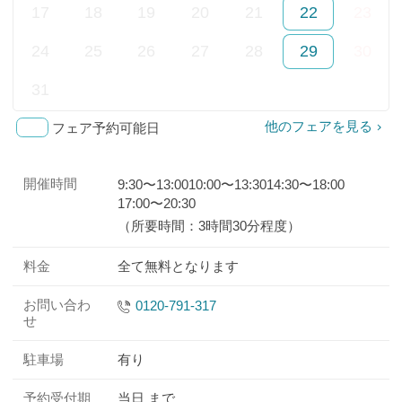
26
9
17
18
19
20
21
22
23
年
月)
24
25
26
27
28
29
30
7
月)
31
1
2
3
4
5
6
他のフェアを見る
フェア予約可能日
開催時間
9:30〜13:00
10:00〜13:30
14:30〜18:00
17:00〜20:30
（所要時間：3時間30分程度）
料金
全て無料となります
お問い合わ
0120-791-317
せ
駐車場
有り
予約受付期
当日 まで