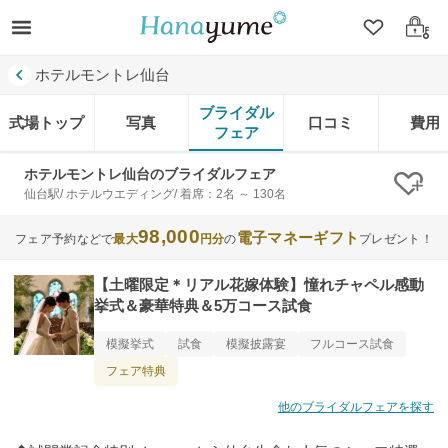
クリップ
ログ
ホテルモントレ仙台
ブライダル
式場トップ
写真
口コミ
費用
フェア
ホテルモントレ仙台のブライダルフェア
クリ
仙台駅/ ホテルウエディング/ 着席：2名 ～ 130名
98,000
電子マネーギフト
フェア予約などで
最大
円分
の
プレゼント！
【土曜限定＊リアル花嫁体験】憧れチャペル感動
挙式＆豪華特典＆5万コース試食
模擬挙式
試食
模擬披露宴
フルコース試食
フェア特典
他のブライダルフェアを探す