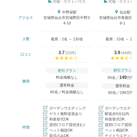
式場タイプ
式場・ゲストハウス
式場・ゲストハ
中野栄駅
仙台駅
アクセス
宮城県仙台市宮城野区中野3-
宮城県仙台市青葉区一番
4-10
6-1
人数
着席：2名 ～ 130名
着席：10名 ～ 13
3.7
3.9
(
22件
)
(
44件
)
口コミ
口コミ評価
割引プラン
割引プラン
149
料金掲載なし
60名／
万円
費用
通常料金
通常料金
60名／料金掲載なし
60名／298万円
ガーデンウエディング
ガーデンウエディ
ゲスト無料送迎あり
駅徒歩5分以内
和装挙式OK
和装挙式OK
貸切(フロア貸切含む)
貸切(フロア貸切含
特徴
ペット相談OK
ペット相談OK
挙式のみOK
ナイトウエディング