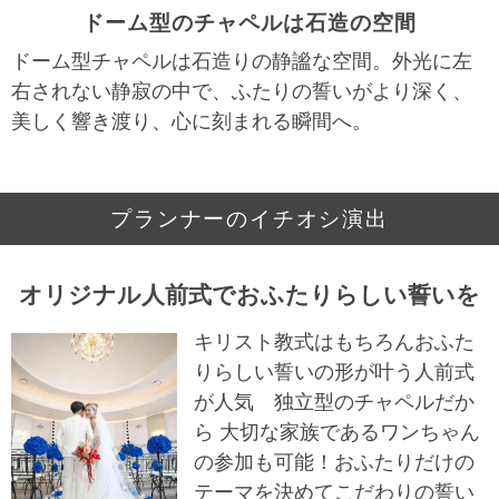
ドーム型のチャペルは石造の空間
ドーム型チャペルは石造りの静謐な空間。外光に左
右されない静寂の中で、ふたりの誓いがより深く、
美しく響き渡り、心に刻まれる瞬間へ。
プランナーのイチオシ演出
オリジナル人前式でおふたりらしい誓いを
キリスト教式はもちろんおふた
りらしい誓いの形が叶う人前式
が人気 独立型のチャペルだか
ら 大切な家族であるワンちゃん
の参加も可能！おふたりだけの
テーマを決めてこだわりの誓い