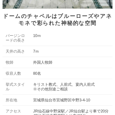
ドームのチャペルはブルーローズやアネ
モネで彩られた神秘的な空間
バージンロ
10ｍ
ードの長さ
天井の高さ
7ｍ
牧師
外国人牧師
収容人数
80名
挙式スタイ
キリスト教式、人前式、宴内人前式
ル
※その他別途ご相談
所在地
宮城県仙台市宮城野区中野3-4-10
アクセス
JR仙石線中野栄駅／JR仙台駅より車で20分