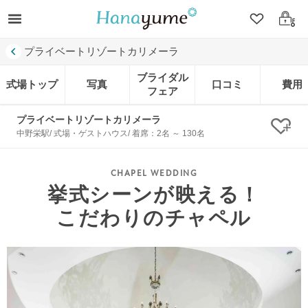
クリップ
ログ
プライベートリゾートカリメーラ
ブライダル
式場トップ
写真
口コミ
費用
フェア
プライベートリゾートカリメーラ
クリ
中野栄駅/ 式場・ゲストハウス/ 着席：2名 ～ 130名
挙式シーンが映える！
こだわりのチャペル