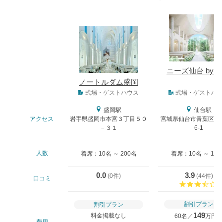
式場
ニーズ仙台 by T
ノートルダム盛岡
式場タイプ
式場・ゲストハウス
式場・ゲストハ
盛岡駅
仙台駅
アクセス
岩手県盛岡市本宮３丁目５０
宮城県仙台市青葉区一番
－３１
6-1
人数
着席：10名 ～ 200名
着席：10名 ～ 13
0.0
3.9
(
0件
)
(
44件
)
口コミ
割引プラン
割引プラン
149
料金掲載なし
60名／
万円
費用