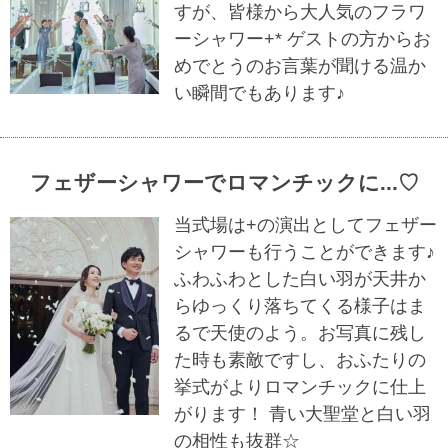
すが、皆様から大人気のフラワ
ーシャワー+* ゲストの方からお
めでとうのお言葉が聞ける温か
い瞬間でもあります♪
フェザーシャワーでロマンチックに...♡
当式場は+の演出としてフェザー
シャワーも行うことができます♪
ふわふわとした白い羽が天井か
らゆっくり落ちてくる様子はま
るで天使のよう。お写真に残し
た時も素敵ですし、おふたりの
挙式がよりロマンチックに仕上
がります！ 青い大聖堂と白い羽
の相性も抜群☆