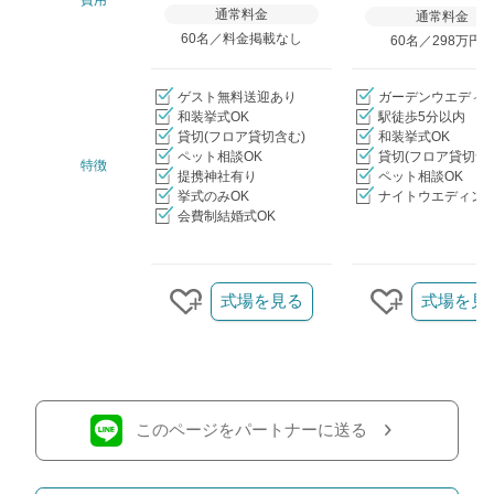
通常料金
通常料金
60名／料金掲載なし
60名／298万円
ゲスト無料送迎あり
ガーデンウエディ
和装挙式OK
駅徒歩5分以内
貸切(フロア貸切含む)
和装挙式OK
ペット相談OK
貸切(フロア貸切含
特徴
提携神社有り
ペット相談OK
挙式のみOK
ナイトウエディング
会費制結婚式OK
クリップ/詳細を見る
式場を見る
式場を見
クリップする
クリップす
このページをパートナーに送る