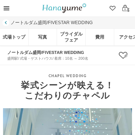
クリップ
ログ
ノートルダム盛岡/FIVESTAR WEDDING
ブライダル
式場トップ
写真
費用
アクセ
フェア
ノートルダム盛岡/FIVESTAR WEDDING
クリ
盛岡駅/ 式場・ゲストハウス/ 着席：10名 ～ 200名
挙式シーンが映える！
こだわりのチャペル