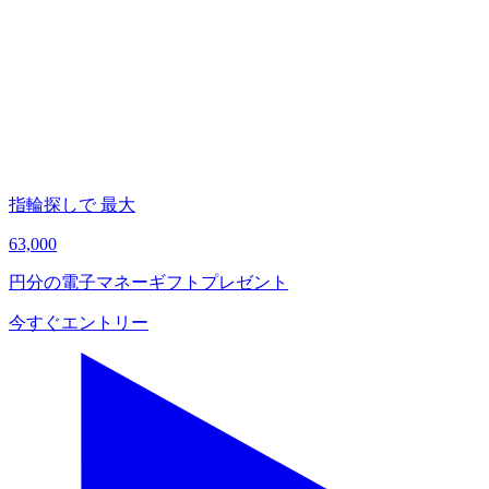
あ
A
指輪探しで
最大
63,000
円分の電子マネー
ギフトプレゼント
今すぐ
エントリー