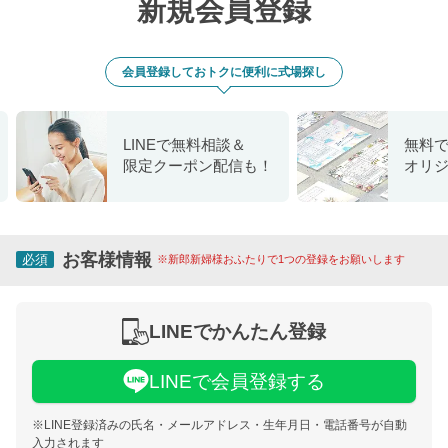
新規会員登録
会員登録しておトクに便利に式場探し
LINEで無料相談＆
無料
限定クーポン配信も！
オリ
お客様情報
必須
※新郎新婦様おふたりで1つの登録をお願いします
LINEでかんたん登録
LINEで会員登録する
※LINE登録済みの氏名・メールアドレス・生年月日・電話番号が自動
入力されます