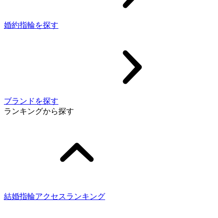
婚約指輪を探す
ブランドを探す
ランキングから探す
結婚指輪アクセスランキング