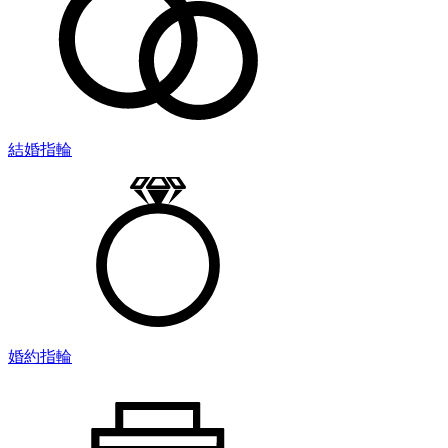
結婚指輪
婚約指輪