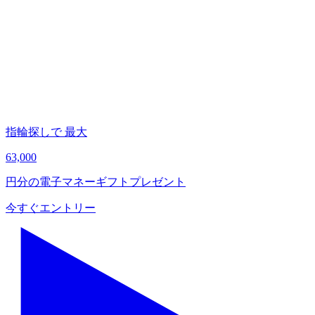
あ
A
指輪探しで
最大
63,000
円分の電子マネー
ギフトプレゼント
今すぐ
エントリー