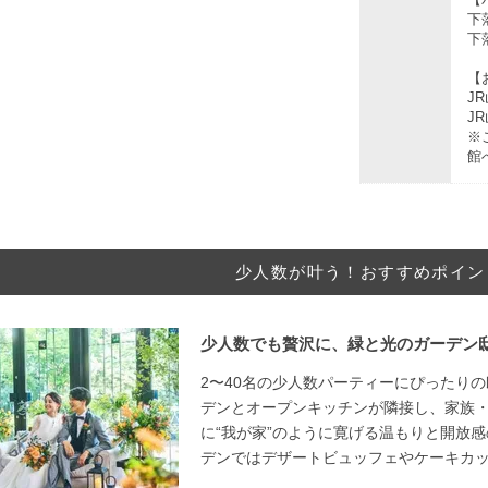
下
下
【
J
J
※
館
少人数が叶う！おすすめポイン
少人数でも贅沢に、緑と光のガーデン
2〜40名の少人数パーティーにぴったりの
デンとオープンキッチンが隣接し、家族
に“我が家”のように寛げる温もりと開放感
デンではデザートビュッフェやケーキカ