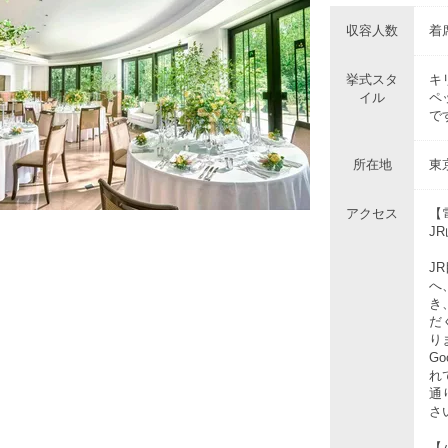
収容人数
着席
挙式スタ
キ
イル
ペ
で
所在地
東
アクセス
【
J
J
へ
き
だ
り
G
れ
通
さ
【