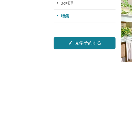
お料理
特集
見学予約する