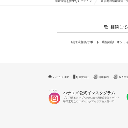
結婚式場を探すならハナユメ
東京都の結婚式場一
相談して
結婚式相談サポート
店舗相談
オンラ
ハナユメTOP
運営会社
利用規約
個人関
TAP!
＼
／
ハナユメ公式インスタグラム
プレ花嫁＆カップルのための結婚式準備メディア
毎日素敵なウエディングアイデアをお届け♡