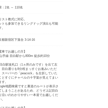
：2名 ～ 110名
リスト教式に対応。
ットも参加できるリングドッグ演出も可能
す。
京都新宿区下落合 3-14-16
電車でお越しの方】
R山手線 目白駅から800m 徒歩約10分
R目白駅改札口（1ヵ所のみです）を出て左
、目白通りを8分程まっすぐお進みいただ
、スーパーの「peacock」を左折していた
くとすぐにチャペルの十字架が見えてまい
ます。
oogle地図検索ですと裏道のルートが表示さ
てしまうことがあるため、どうぞ上記目白
り沿いのわかりやすい一本道でお越しくだ
い。
バスでお越しの方】