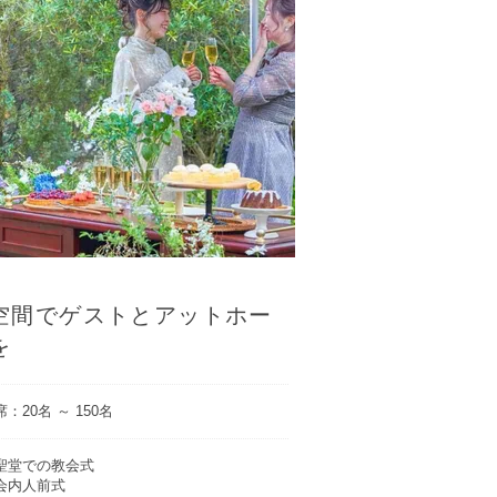
空間でゲストとアットホー
を
：20名 ～ 150名
聖堂での教会式
会内人前式