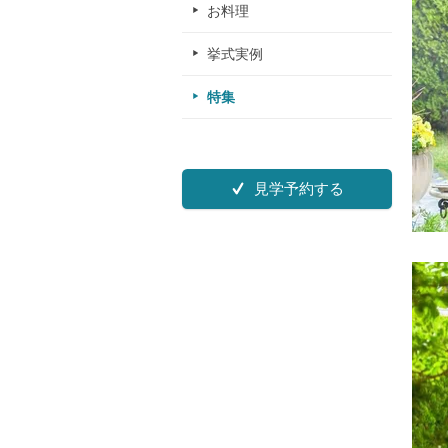
お料理
挙式実例
特集
見学予約する