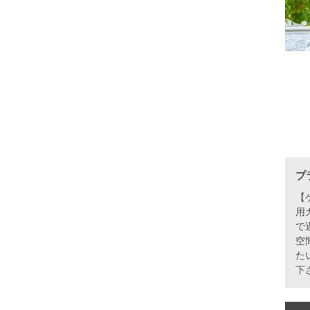
プ
【
用
で
空
た
下