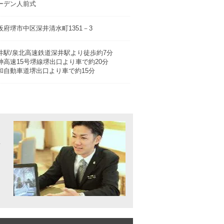
ーデン人前式
阪府堺市中区深井清水町1351－3
井駅/泉北高速鉄道深井駅より徒歩約7分
神高速15号堺線堺出口より車で約20分
和自動車道堺出口より車で約15分
専