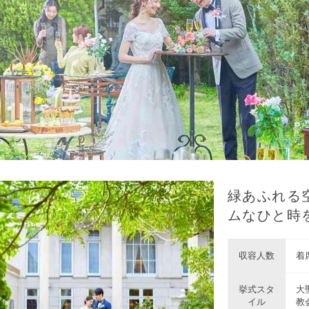
緑あふれる
ムなひと時
収容人数
着席
挙式スタ
大
イル
教