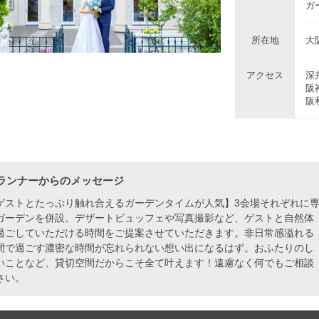
ガ
所在地
大
アクセス
深
阪
阪
ランナーからのメッセージ
ゲストとたっぷり触れ合えるガーデンタイムが人気】3会場それぞれに
ガーデンを併設。デザートビュッフェや写真撮影など、ゲストと自然体
過ごしていただける時間をご提案させていただきます。非日常感溢れる
間で過ごす濃密な時間が忘れられない想い出になるはず。おふたりのし
いことなど、貸切空間だからこそ全て叶えます！遠慮なく何でもご相談
さい。