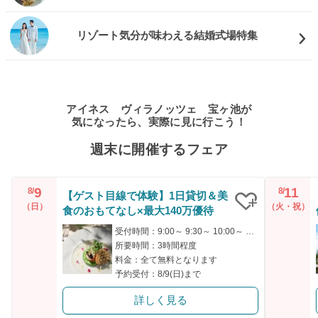
リゾート気分が味わえる結婚式場特集
アイネス ヴィラノッツェ 宝ヶ池が
気になったら、実際に見に行こう！
週末に開催するフェア
9
11
8/
8/
【ゲスト目線で体験】1日貸切＆美
（日）
（火・祝）
食のおもてなし×最大140万優待
クリップ
受付時間：9:00～ 9:30～ 10:00～ 15:00～ 16:00～
所要時間：3時間程度
料金：全て無料となります
予約受付：8/9(日)まで
詳しく見る