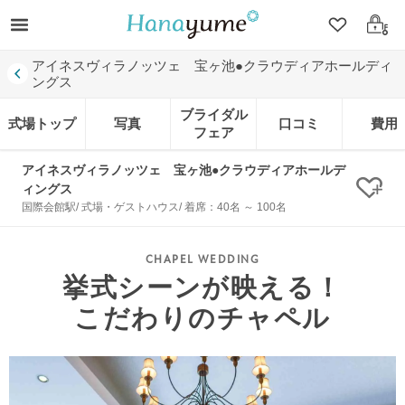
クリップ
ログ
アイネスヴィラノッツェ 宝ヶ池●クラウディアホールディ
ングス
ブライダル
式場トップ
写真
口コミ
費用
フェア
アイネスヴィラノッツェ 宝ヶ池●クラウディアホールデ
ィングス
クリ
国際会館駅/ 式場・ゲストハウス/ 着席：40名 ～ 100名
挙式シーンが映える！
こだわりのチャペル