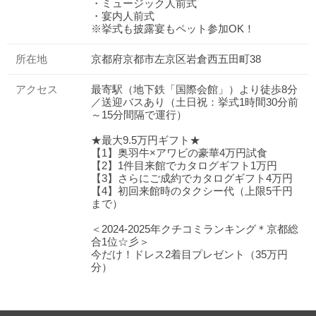
・ミュージック人前式
・宴内人前式
※挙式も披露宴もペット参加OK！
所在地
京都府京都市左京区岩倉西五田町38
アクセス
最寄駅（地下鉄「国際会館」）より徒歩8分
／送迎バスあり（土日祝：挙式1時間30分前
～15分間隔で運行）
★最大9.5万円ギフト★
【1】奥羽牛×アワビの豪華4万円試食
【2】1件目来館でカタログギフト1万円
【3】さらにご成約でカタログギフト4万円
【4】初回来館時のタクシー代（上限5千円
まで）
＜2024-2025年クチコミランキング＊京都総
合1位☆彡＞
今だけ！ドレス2着目プレゼント（35万円
分）