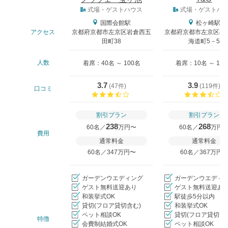
式場タイプ
式場・ゲストハウス
式場・ゲストハ
国際会館駅
松ヶ崎駅
アクセス
京都府京都市左京区岩倉西五
京都府京都市左京区松
田町38
海道町5－5
人数
着席：40名 ～ 100名
着席：10名 ～ 12
3.7
3.9
(
47件
)
(
119件
)
口コミ
口コミ評価
割引プラン
割引プラン
238
268
60名／
万円〜
60名／
万円
費用
通常料金
通常料金
60名／347万円〜
60名／367万円
ガーデンウエディング
ガーデンウエディ
ゲスト無料送迎あり
ゲスト無料送迎あ
和装挙式OK
駅徒歩5分以内
貸切(フロア貸切含む)
和装挙式OK
ペット相談OK
貸切(フロア貸切含
特徴
会費制結婚式OK
ペット相談OK