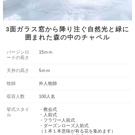
3面ガラス窓から降り注ぐ自然光と緑に
囲まれた森の中のチャペル
バージンロ
15ｍｍ
ードの長さ
天井の高さ
5ｍｍ
牧師
外人牧師
収容人数
100人名
挙式スタイ
・教会式
ル
・人前式
・フラワー人前式
・ダーズンローズ人前式
（１本１本意味が有る花を集めます）