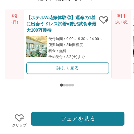
9
11
8/
8/
【ホテルW花嫁体験◎】運命の1着
（日）
（火・祝）
に出会うドレス試着×贅沢試食◆最
クリップ
大100万優待
受付時間：9:00～ 9:30～ 14:00～ 14:30～
所要時間：3時間程度
料金：無料
予約受付：8/8(土)まで
詳しく見る
フェアを見る
クリップ