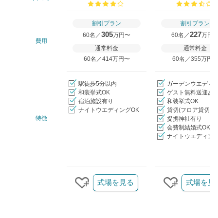
口コミ評価
割引プラン
割引プラン
305
227
60名／
万円〜
60名／
万円
費用
通常料金
通常料金
60名／414万円〜
60名／355万円
駅徒歩5分以内
ガーデンウエディ
和装挙式OK
ゲスト無料送迎あ
宿泊施設有り
和装挙式OK
ナイトウエディングOK
貸切(フロア貸切含
特徴
提携神社有り
会費制結婚式OK
ナイトウエディング
クリップ/詳細を見る
式場を見る
式場を見
クリップする
クリップす