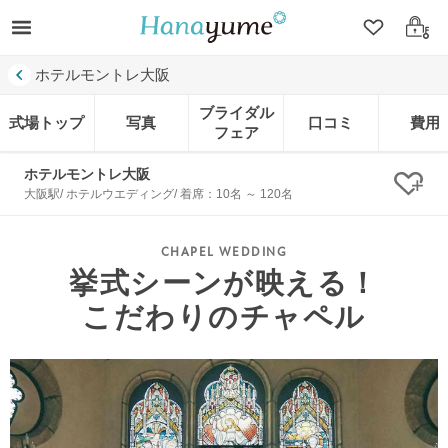
クリップ
ログ
ホテルモントレ大阪
ブライダル
式場トップ
写真
口コミ
費用
フェア
ホテルモントレ大阪
クリ
大阪駅/ ホテルウエディング/ 着席：10名 ～ 120名
挙式シーンが映える！
こだわりのチャペル