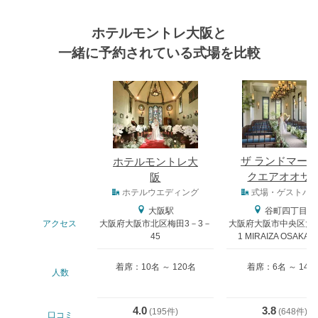
ホテルモントレ大阪と
一緒に予約されている式場を比較
式場
ザ ランドマー
ホテルモントレ大
クエアオオサ
阪
式場タイプ
ホテルウエディング
式場・ゲストハ
大阪駅
谷町四丁目駅
アクセス
大阪府大阪市北区梅田3－3－
大阪府大阪市中央区大阪
45
1 MIRAIZA OSAKA-
着席：10名 ～ 120名
着席：6名 ～ 146
人数
4.0
3.8
(
195件
)
(
648件
)
口コミ