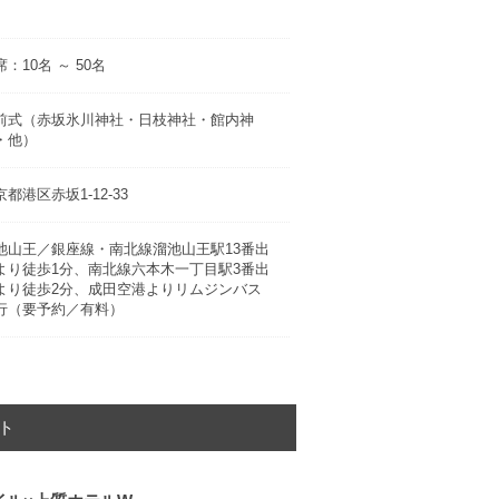
：10名 ～ 50名
前式（赤坂氷川神社・日枝神社・館内神
・他）
京都港区赤坂1-12-33
池山王／銀座線・南北線溜池山王駅13番出
より徒歩1分、南北線六本木一丁目駅3番出
より徒歩2分、成田空港よりリムジンバス
行（要予約／有料）
ト