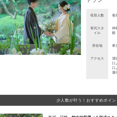
収容人数
着席
挙式スタ
神
イル
殿
所在地
東
アクセス
溜
口
口
運
少人数が叶う！おすすめポイン