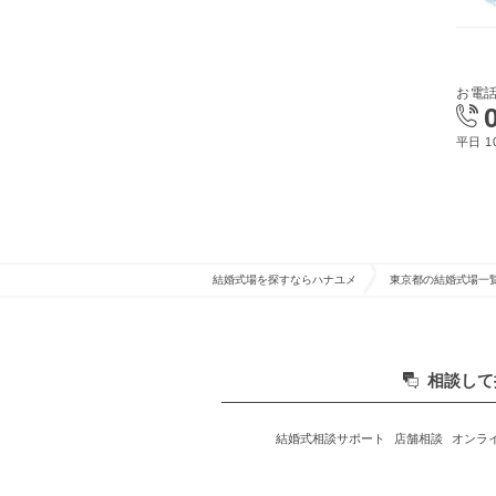
お電
平日 10
結婚式場を探すならハナユメ
東京都の結婚式場一
相談して
結婚式相談サポート
店舗相談
オンラ