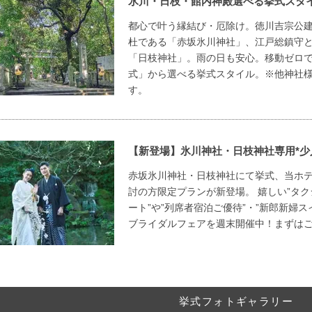
氷川・日枝・館内神殿選べる挙式スタ
都心で叶う縁結び・厄除け。徳川吉宗公
杜である「赤坂氷川神社」、江戸総鎮守
「日枝神社」。雨の日も安心。移動ゼロ
式」から選べる挙式スタイル。※他神社
す。
【新登場】氷川神社・日枝神社専用*少
赤坂氷川神社・日枝神社にて挙式、当ホ
討の方限定プランが新登場。 嬉しい”タ
ート”や”列席者宿泊ご優待”・”新郎新婦
ブライダルフェアを週末開催中！まずはご
挙式フォトギャラリー