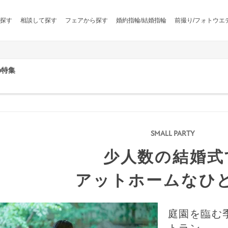
探す
相談して探す
フェアから探す
婚約指輪/結婚指輪
前撮り/フォトウエ
の特集
少人数の結婚式
アットホームなひ
庭園を臨む
トラン