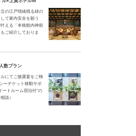
イル×上質ホテルW
建立の江戸情緒残る緑の
として家内安全を願う
で叶える「本格館内神前
様もご紹介しておりま
人数プラン
テルにてご披露宴をご検
クシーチケット移動サポ
スイートルーム宿泊付”の
相談♪