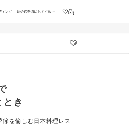
ディング
結婚式準備におすすめ
クリップリスト
ログイン
クリップする
で
ととき
季節を愉しむ日本料理レス