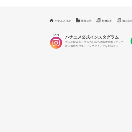
ハナユメTOP
運営会社
利用規約
個人関
TAP!
＼
／
ハナユメ公式インスタグラム
プレ花嫁＆カップルのための結婚式準備メディア
毎日素敵なウエディングアイデアをお届け♡