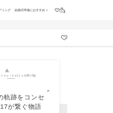
ディング
結婚式準備におすすめ
クリップリスト
ログイン
クリップする
ｔｓｕｉｋｅ(ミュゼ四ツ池)
の軌跡をコンセ
17が繋ぐ物語