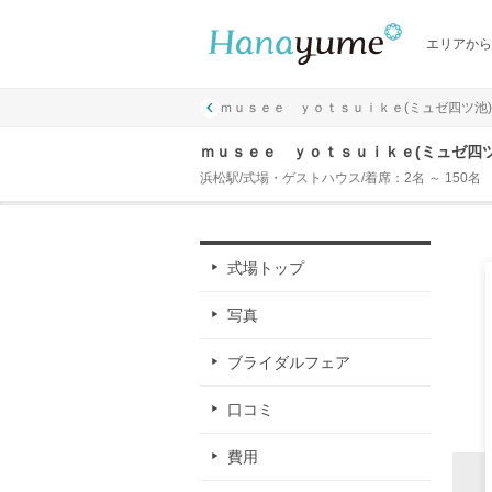
エリアから
ｍｕｓｅｅ ｙｏｔｓｕｉｋｅ(ミュゼ四ツ池)
ｍｕｓｅｅ ｙｏｔｓｕｉｋｅ(ミュゼ四
浜松駅/式場・ゲストハウス/着席：2名 ～ 150名
式場トップ
写真
ブライダルフェア
口コミ
費用