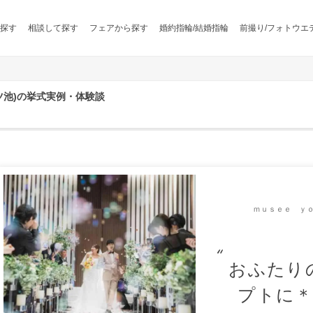
探す
相談して探す
フェアから探す
婚約指輪/結婚指輪
前撮り/フォトウエ
ツ池)の挙式実例・体験談
ｍｕｓｅｅ ｙｏ
おふたり
プトに＊