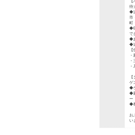
【
待
◆
市
町
◆
で
◆
◆
【
・
・
・
【
ゲ
◆
◆
ー
◆
お
い