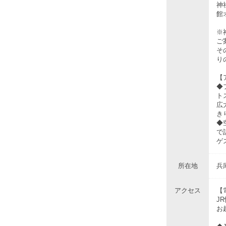
神
館
※
ご
そ
り
【
◆
ト
広
き
◆
で
ゲ
所在地
兵
アクセス
【
J
お