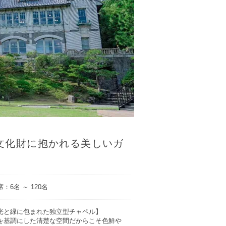
文化財に抱かれる美しいガ
：6名 ～ 120名
光と緑に包まれた独立型チャペル】
を基調にした清楚な空間だからこそ色鮮や