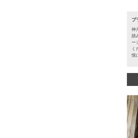
プ
神
踏
ー
く
憶