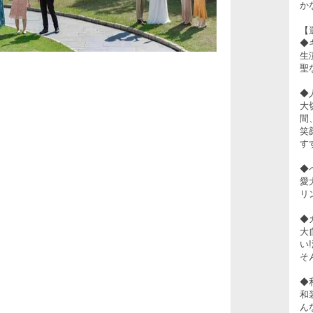
か
【
◆
生
聖
◆
大
間
笑
す
◆
愛
リ
◆
大
い
そ
◆
和
ん