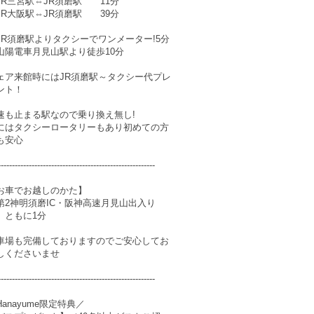
JR三宮駅⇔JR須磨駅 11分
JR大阪駅⇔JR須磨駅 39分
JR須磨駅よりタクシーでワンメーター!5分
山陽電車月見山駅より徒歩10分
ェア来館時にはJR須磨駅～タクシー代プレ
ント！
速も止まる駅なので乗り換え無し!
にはタクシーロータリーもあり初めての方
も安心
--------------------------------------------------------
お車でお越しのかた】
第2神明須磨IC・阪神高速月見山出入り
 ともに1分
車場も完備しておりますのでご安心してお
しくださいませ
--------------------------------------------------------
Hanayume限定特典／