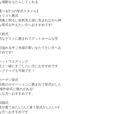
な感動をもたらしてくれる
選べる5つの挙式スタイル】
キリスト教式
演奏と明るい自然光と緑に包まれながら神
な挙式を叶えたい方へおすすめです!
人前式
切なゲストに囲まれてアットホームな空
、
顔溢れる中ご夫婦の誓いをたてたい方へお
すめです!
ペットウエディング
犬と一緒にすごしたい方におすすめです
ングドッグも可能です！
ガーデン挙式
自然のロケーションに囲まれて挙式がした
!海外挙式に憧れがある!
んな方へおすすめです。
和婚式
装が着てみたい!人と違う挙式がしたい!そ
な方へおすすめです