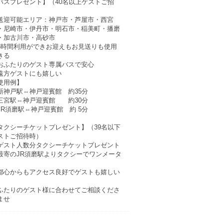
バスプレゼント】（40名以上ゲストご招
）
送迎可能エリア：神戸市・芦屋市・西宮
・尼崎市・伊丹市・明石市・稲美町・播磨
・加古川市・高砂市
6時間利用ができお迎えもお見送りも使用
きる
おふたりのゲスト専属バスで安心
遠方ゲストにも嬉しい
使用例】
新神戸駅⇔神戸迎賓館 約35分
三宮駅⇔神戸迎賓館 約30分
JR須磨駅⇔神戸迎賓館 約 5分
タクシーチケットプレゼント】（39名以下
ストご招待時）
ゲスト人数分タクシーチケットプレゼント
最寄のJR須磨駅よりタクシーでワンメータ
都心からもアクセス良好でゲストも嬉しい
ふたりのゲスト様に合わせてご相談くださ
ませ