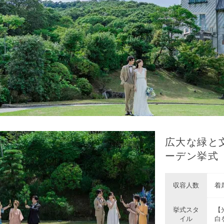
広大な緑と
ーデン挙式
収容人数
着席
挙式スタ
【
イル
白