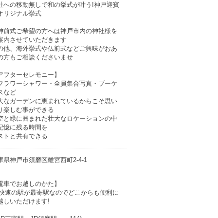
社への移動無しで和の挙式が叶う!神戸迎賓
オリジナル挙式
神前式ご希望の方へは神戸市内の神社様を
案内させていただきます
の他、海外挙式や仏前式などご興味がおあ
の方もご相談くださいませ
アフターセレモニー】
フラワーシャワー・全員集合写真・ブーケ
スなど
大なガーデンに恵まれているからこそ思い
り楽しむ事ができる
空と緑に囲まれた壮大なロケーションの中
記憶に残る時間を
ストと共有できる
庫県神戸市須磨区離宮西町2-4-1
電車でお越しのかた】
R快速の駅が最寄駅なのでどこからも便利に
越しいただけます!