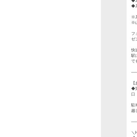
◆
◆
※
※
フ
ゼ
快
駅
で
----
【
◆
口
駐
越
----
＼