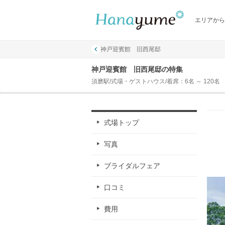
エリアから
神戸迎賓館 旧西尾邸
神戸迎賓館 旧西尾邸の特集
須磨駅/式場・ゲストハウス/着席：6名 ～ 120名
式場トップ
写真
ブライダルフェア
口コミ
費用