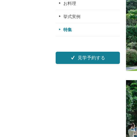
お料理
挙式実例
特集
見学予約する