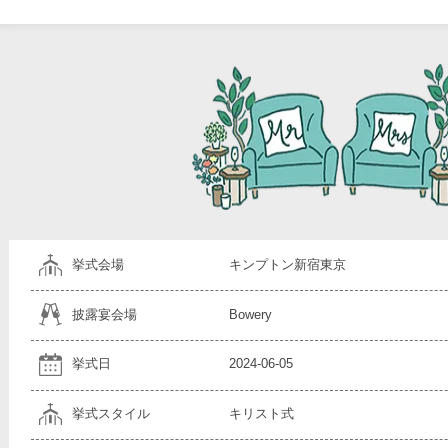
挙式会場
キンプトン新宿東京
披露宴会場
Bowery
挙式日
2024-06-05
挙式スタイル
キリスト式