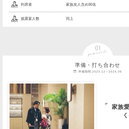
列席者
家族友人含め90名
披露宴人数
同上
準備・打ち合わせ
準備期間:2023.12～2024.06
家族
く