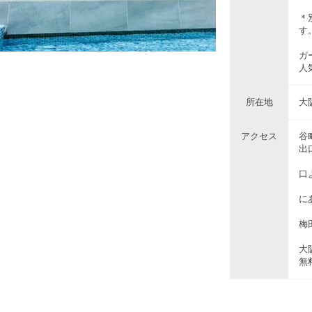
＊
す
ガ
人
所在地
大
アクセス
谷
出
地
口
中
に
梅
大
無