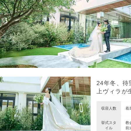
24年冬、
上ヴィラが
収容人数
着席
挙式スタ
教
イル
前