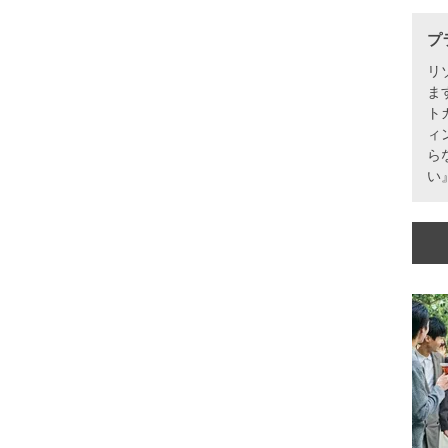
プ
リ
ま
ト
ィ
ら
い