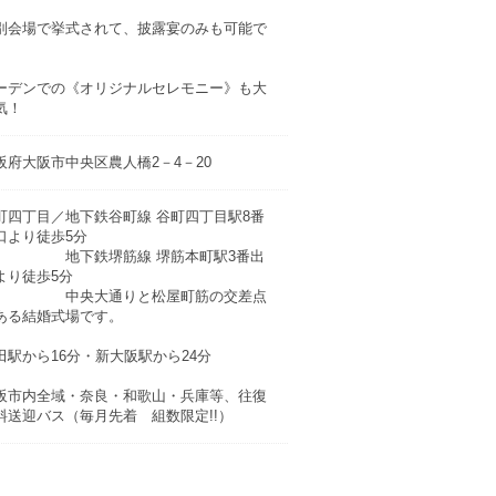
別会場で挙式されて、披露宴のみも可能で
。
ーデンでの《オリジナルセレモニー》も大
気！
阪府大阪市中央区農人橋2－4－20
町四丁目／地下鉄谷町線 谷町四丁目駅8番
口より徒歩5分
下鉄堺筋線 堺筋本町駅3番出
より徒歩5分
央大通りと松屋町筋の交差点
ある結婚式場です。
田駅から16分・新大阪駅から24分
阪市内全域・奈良・和歌山・兵庫等、往復
料送迎バス（毎月先着 組数限定!!）