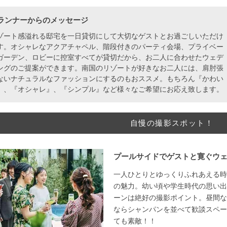
ランナーからのメッセージ
ゾート感溢れる邸宅を一日貸切にして大切なゲストとお過ごしいただけ
す。オシャレなアクアチャペル、階段付きのパーティ会場、プライベー
ガーデン、ロビーに控室すべてが貸切だから、お二人に合わせたウェデ
ングのご提案ができます。南国のリゾートが好きなお二人には、肩肘張
ないナチュラルなファッションにするのもおススメ。もちろん『かわい
』、『オシャレ』、『シンプル』など様々なご希望にお応え致します。
自慢の撮影スポット！
プールサイドでゲストと寛ぐウ
一人ひとりとゆっくりふれあえる時
の魅力。幼い頃や学生時代の思い出
ーンは絶好の撮影ポイント。昼間な
ならシャンパンを並べて歓談スペー
ても素敵！！