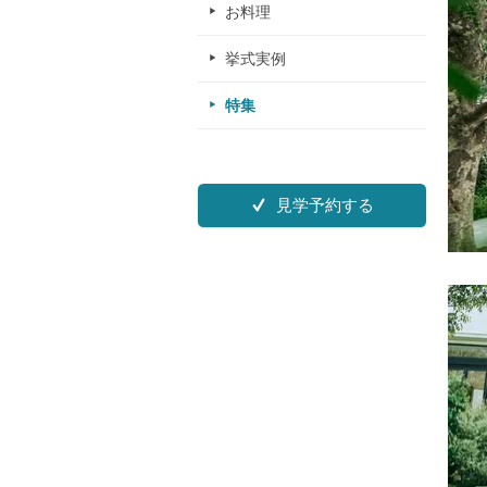
お料理
挙式実例
特集
見学予約する