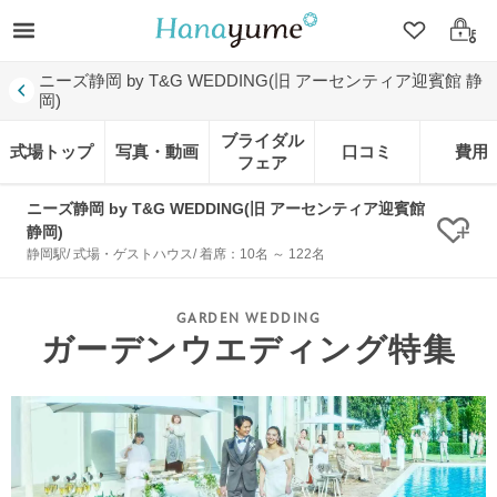
クリップ
ログ
ニーズ静岡 by T&G WEDDING(旧 アーセンティア迎賓館 静
岡)
ブライダル
式場トップ
写真・動画
口コミ
費用
フェア
ニーズ静岡 by T&G WEDDING(旧 アーセンティア迎賓館
静岡)
クリ
静岡駅/ 式場・ゲストハウス/ 着席：10名 ～ 122名
ガーデンウエディング特集