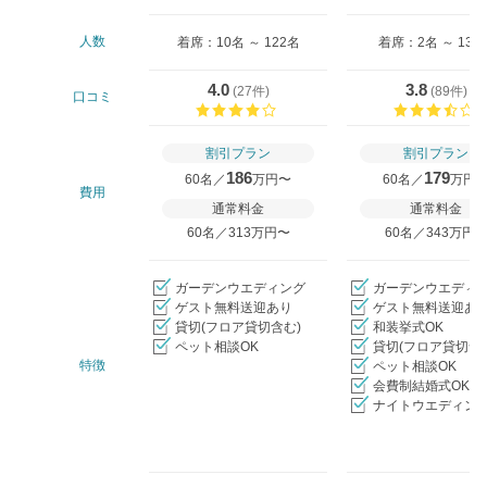
人数
着席：10名 ～ 122名
着席：2名 ～ 130
4.0
3.8
(
27件
)
(
89件
)
口コミ
口コミ評価
割引プラン
割引プラン
186
179
60名／
万円〜
60名／
万円
費用
通常料金
通常料金
60名／313万円〜
60名／343万円
ガーデンウエディング
ガーデンウエディ
ゲスト無料送迎あり
ゲスト無料送迎あ
貸切(フロア貸切含む)
和装挙式OK
ペット相談OK
貸切(フロア貸切含
特徴
ペット相談OK
会費制結婚式OK
ナイトウエディング
クリップ/詳細を見る