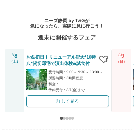
ニーズ静岡 by T&Gが
気になったら、実際に見に行こう！
週末に開催するフェア
8
9
8/
8/
お盆初日！リニューアル記念*10特
（土）
（日）
典*貸切邸宅で演出体験&試食付
クリップ
受付時間：9:00～ 9:30～ 13:00～ 14:15～ 14:45～
所要時間：3時間程度
料金：
予約受付：8/7(金)まで
詳しく見る