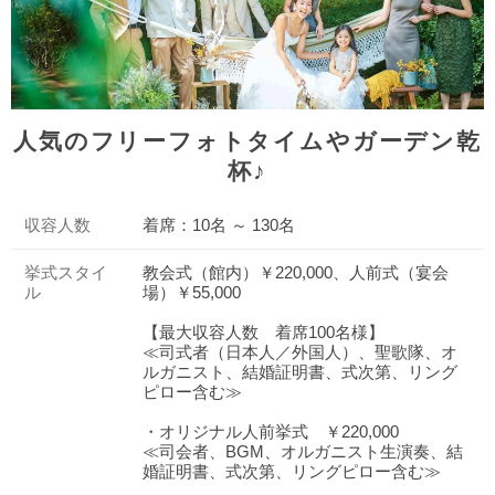
人気のフリーフォトタイムやガーデン乾
杯♪
収容人数
着席：10名 ～ 130名
挙式スタイ
教会式（館内）￥220,000、人前式（宴会
ル
場）￥55,000
【最大収容人数 着席100名様】
≪司式者（日本人／外国人）、聖歌隊、オ
ルガニスト、結婚証明書、式次第、リング
ピロー含む≫
・オリジナル人前挙式 ￥220,000
≪司会者、BGM、オルガニスト生演奏、結
婚証明書、式次第、リングピロー含む≫