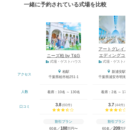
一緒に予約されている式場を比較
式場
アートグレイス
エディングコー
ニーズ柏 by T&G
式場タイプ
ト
式場・ゲストハウス
式場・ゲストハ
柏駅
新浦安駅
アクセス
千葉県柏市柏251-1
千葉県浦安市明海5-8
人数
着席：10名 ～ 130名
着席：2名 ～ 170
3.8
3.7
(
60件
)
(
44件
)
口コミ
口コミ評価
割引プラン
割引プラン
188
209
60名／
万円〜
60名／
万円