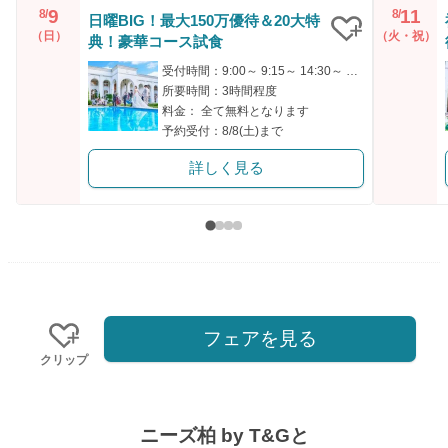
9
11
8/
8/
日曜BIG！最大150万優待＆20大特
（日）
（火・祝）
典！豪華コース試食
クリップ
受付時間：9:00～ 9:15～ 14:30～ 14:45～ 18:00～
所要時間：3時間程度
料金： 全て無料となります
予約受付：8/8(土)まで
詳しく見る
フェアを見る
クリップ
ニーズ柏 by T&Gと