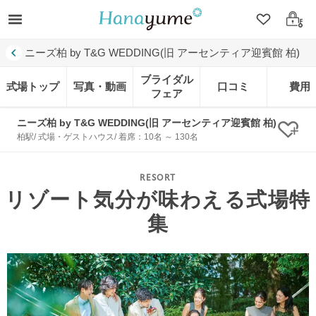
クリップ
ログ
ニーズ柏 by T&G WEDDING(旧 アーセンティア迎賓館 柏)
ブライダル
式場トップ
写真・動画
口コミ
費用
フェア
ニーズ柏 by T&G WEDDING(旧 アーセンティア迎賓館 柏)
クリ
柏駅/ 式場・ゲストハウス/ 着席：10名 ～ 130名
リゾート気分が味わえる式場特
集