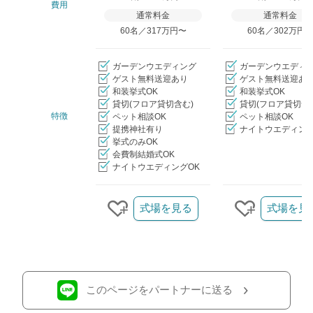
費用
通常料金
通常料金
60名／317万円〜
60名／302万円
ガーデンウエディング
ガーデンウエディ
ゲスト無料送迎あり
ゲスト無料送迎あ
和装挙式OK
和装挙式OK
貸切(フロア貸切含む)
貸切(フロア貸切含
特徴
ペット相談OK
ペット相談OK
提携神社有り
ナイトウエディング
挙式のみOK
会費制結婚式OK
ナイトウエディングOK
クリップ/詳細を見る
式場を見る
式場を見
クリップする
クリップす
このページをパートナーに送る