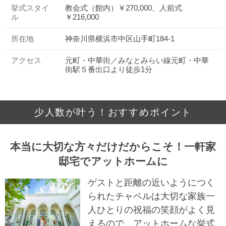
挙式スタイ
教会式（館内）￥270,000、人前式
ル
￥216,000
所在地
神奈川県横浜市中区山手町184-1
アクセス
元町・中華街／みなとみらい線元町・中華
街駅５番出口より徒歩1分
少人数が叶う！おすすめポイント
本当に大切な方々だけだからこそ！一軒家
邸宅でアットホームに
ゲストと距離の近いようにつく
られたチャペルは大切な家族一
人ひとりの祝福の笑顔がよく見
えるので、アットホームな挙式