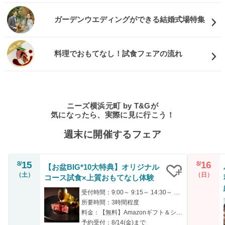
ガーデンウエディングができる結婚式場特集
料理でおもてなし！試食フェアの流れ
ニーズ横浜元町 by T&Gが
気になったら、実際に見に行こう！
週末に開催するフェア
15
16
8/
8/
【お盆BIG*10大特典】オリジナル
（土）
（日）
コース試食×上質おもてなし体験
クリップ
受付時間：9:00～ 9:15～ 14:30～ 14:45～ 18:00～
所要時間：3時間程度
料金：【無料】Amazonギフト＆シェフ厳選の特別試食付き！
予約受付：8/14(金)まで