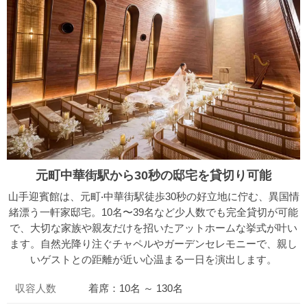
元町中華街駅から30秒の邸宅を貸切り可能
⼭⼿迎賓館は、元町‧中華街駅徒歩30秒の好⽴地に佇む、異国情
緒漂う⼀軒家邸宅。10名〜39名など少⼈数でも完全貸切が可能
で、⼤切な家族や親友だけを招いたアットホームな挙式が叶い
ます。⾃然光降り注ぐチャペルやガーデンセレモニーで、親し
いゲストとの距離が近い⼼温まる⼀⽇を演出します。
収容人数
着席：10名 ～ 130名