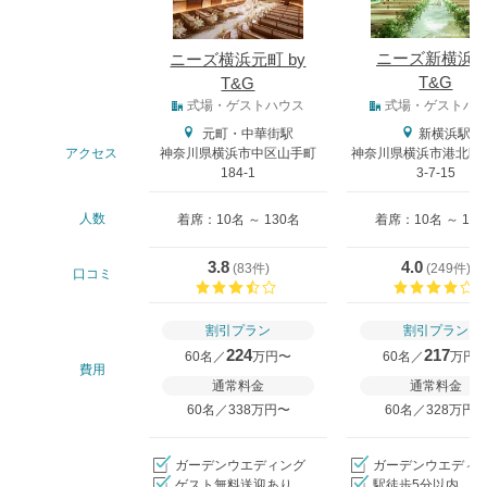
ニーズ新横浜 b
ニーズ横浜元町 by
T&G
T&G
式場タイプ
式場・ゲストハウス
式場・ゲストハ
元町・中華街駅
新横浜駅
アクセス
神奈川県横浜市中区山手町
神奈川県横浜市港北区
184-1
3-7-15
人数
着席：10名 ～ 130名
着席：10名 ～ 12
3.8
4.0
(
83件
)
(
249件
)
口コミ
口コミ評価
割引プラン
割引プラン
224
217
60名／
万円〜
60名／
万円
費用
通常料金
通常料金
60名／338万円〜
60名／328万円
ガーデンウエディング
ガーデンウエディ
ゲスト無料送迎あり
駅徒歩5分以内