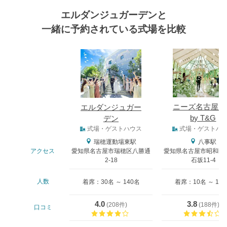
エルダンジュガーデンと
一緒に予約されている式場を比較
式場
ニーズ名古屋八
エルダンジュガー
by T&G
デン
式場タイプ
式場・ゲストハウス
式場・ゲストハ
瑞穂運動場東駅
八事駅
アクセス
愛知県名古屋市瑞穂区八勝通
愛知県名古屋市昭和区
2-18
石坂11-4
人数
着席：30名 ～ 140名
着席：10名 ～ 13
4.0
3.8
(
208件
)
(
188件
)
口コミ
口コミ評価