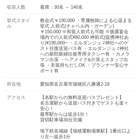
収容人数
着席：30名 ～ 140名
挙式スタイ
教会式￥190,000 ・専属牧師による心温まる
ル
挙式 人前式(チャペル内・ガーデン)
￥150,000 ※和装人前式も可能 ※披露宴会
場内での人前式¥80,000 神前式(提携神社あ
り)¥190,000~ ・エルダンジュ ⇄神社へのゲ
スト往復送迎バス有 ・エルダンジュ ⇄神社
への新郎新婦往復専用タクシー有 ・カメラ
マン出張 ・ヘアメイク&介添えスタッフ出
張 ・衣装持ちだしOK ・プランナー安心サ
ポート有
所在地
愛知県名古屋市瑞穂区八勝通2-18
アクセス
【名駅からの無料送迎バスプレゼント】
名古屋駅から送迎バス付きでゲストも楽々
安心！
最寄駅からは徒歩1分！
貸切駐車場30台完備
地下鉄名城線【瑞穂運動場東駅】1番出口よ
り左へ徒歩1分