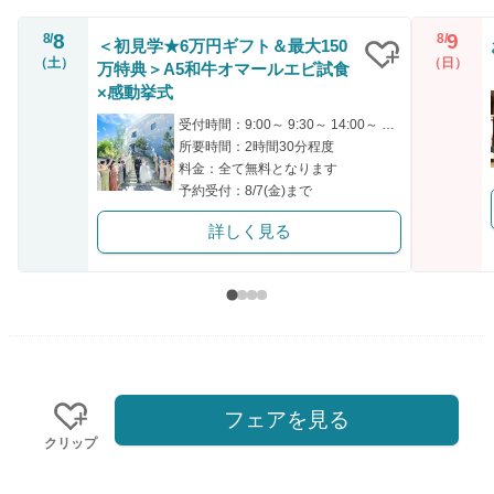
8
9
8/
8/
＜初見学★6万円ギフト＆最大150
（土）
（日）
万特典＞A5和牛オマールエビ試食
クリップ
×感動挙式
受付時間：9:00～ 9:30～ 14:00～ 14:30～ 18:00～
所要時間：2時間30分程度
料金：全て無料となります
予約受付：8/7(金)まで
詳しく見る
フェアを見る
クリップ