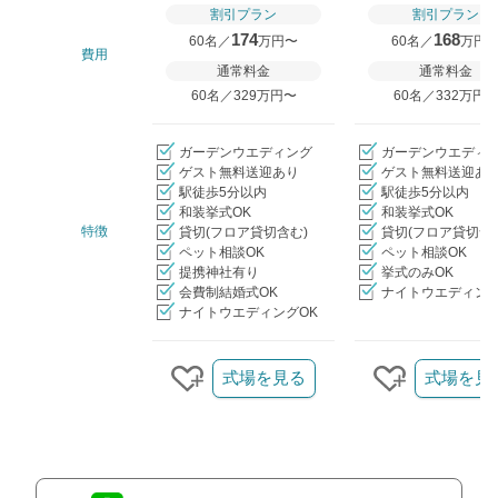
割引プラン
割引プラン
174
168
60名／
万円〜
60名／
万円
費用
通常料金
通常料金
60名／329万円〜
60名／332万円
ガーデンウエディング
ガーデンウエディ
ゲスト無料送迎あり
ゲスト無料送迎あ
駅徒歩5分以内
駅徒歩5分以内
和装挙式OK
和装挙式OK
特徴
貸切(フロア貸切含む)
貸切(フロア貸切含
ペット相談OK
ペット相談OK
提携神社有り
挙式のみOK
会費制結婚式OK
ナイトウエディング
ナイトウエディングOK
クリップ/詳細を見る
式場を見る
式場を見
クリップする
クリップす