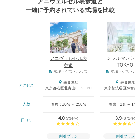
アニヴェルセル表参道と
一緒に予約されている式場を比較
式場
シャルマンシー
アニヴェルセル表
TOKYO
参道
式場タイプ
式場・ゲストハウス
式場・ゲストハ
表参道駅
表参道駅
アクセス
東京都港区北青山3－5－30
東京都渋谷区神宮前4-
人数
着席：10名 ～ 250名
着席：2名 ～ 140
4.0
3.9
(
734件
)
(
871件
)
口コミ
口コミ評価
割引プラン
割引プラン