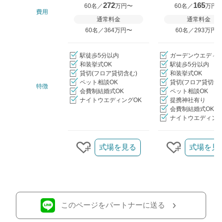
272
165
60名／
万円〜
60名／
万円
費用
通常料金
通常料金
60名／364万円〜
60名／293万円
駅徒歩5分以内
ガーデンウエディ
和装挙式OK
駅徒歩5分以内
貸切(フロア貸切含む)
和装挙式OK
ペット相談OK
貸切(フロア貸切含
特徴
会費制結婚式OK
ペット相談OK
ナイトウエディングOK
提携神社有り
会費制結婚式OK
ナイトウエディング
クリップ/詳細を見る
式場を見る
式場を見
クリップする
クリップす
このページをパートナーに送る