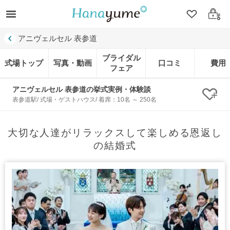
クリップ
ログ
アニヴェルセル 表参道
ブライダル
式場トップ
写真・動画
口コミ
費用
フェア
アニヴェルセル 表参道の挙式実例・体験談
クリ
表参道駅/ 式場・ゲストハウス/ 着席：10名 ～ 250名
大切な人達がリラックスして楽しめる恩返し
の結婚式