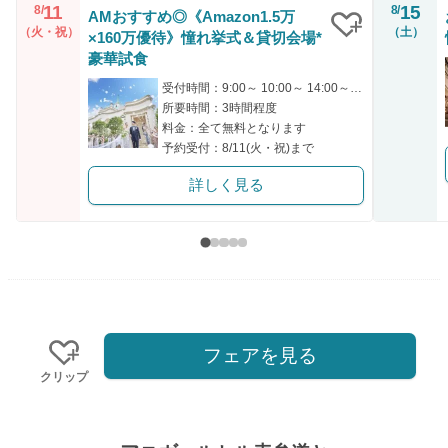
11
15
8/
8/
AMおすすめ◎《Amazon1.5万
（火・祝）
（土）
×160万優待》憧れ挙式＆貸切会場*
クリップ
豪華試食
受付時間：9:00～ 10:00～ 14:00～ 15:00～ 16:00～
所要時間：3時間程度
料金：全て無料となります
予約受付：8/11(火・祝)まで
詳しく見る
フェアを見る
クリップ