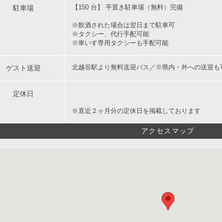
駐車場
【150 台】 平置き駐車場（無料）完備
※飲酒された場合は翌日まで駐車可
※タクシー、代行手配可能
※車いす専用タクシーも手配可能
ゲスト送迎
北越谷駅より無料送迎バス／※県内・外への送迎も可
定休日
※直近２ヶ月分の定休日を掲載しております
アクセスマップ