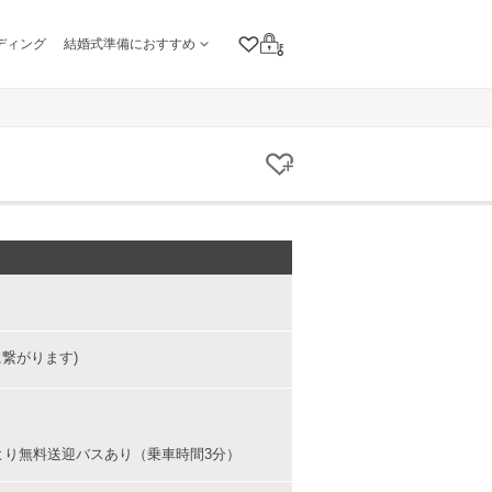
ディング
結婚式準備におすすめ
クリップリスト
ログイン
クリップする
に繋がります)
より無料送迎バスあり（乗車時間3分）