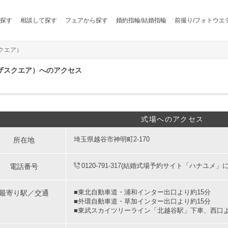
探す
相談して探す
フェアから探す
婚約指輪/結婚指輪
前撮り/フォトウエ
スクエア）
ップザスクエア）へのアクセス
式場へのアクセス
所在地
埼玉県越谷市神明町2-170
電話番号
0120-791-317(結婚式場予約サイト「ハナユメ」
最寄り駅／交通
■東北自動車道・浦和インター出口より約15分
■外環自動車道・草加インター出口より約15分
■東武スカイツリーライン「北越谷駅」下車、西口