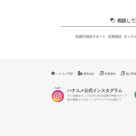
相談して
結婚式相談サポート
店舗相談
オンラ
ハナユメTOP
運営会社
利用規約
個人関
TAP!
＼
／
ハナユメ公式インスタグラム
プレ花嫁＆カップルのための結婚式準備メディア
毎日素敵なウエディングアイデアをお届け♡