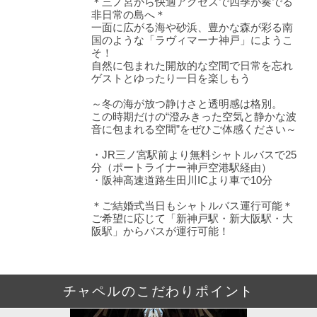
＊三ノ宮から快適アクセスで四季が奏でる
非日常の島へ＊
一面に広がる海や砂浜、豊かな森が彩る南
国のような「ラヴィマーナ神戸」にようこ
そ！
自然に包まれた開放的な空間で日常を忘れ
ゲストとゆったり一日を楽しもう
～冬の海が放つ静けさと透明感は格別。
この時期だけの“澄みきった空気と静かな波
音に包まれる空間”をぜひご体感ください～
・JR三ノ宮駅前より無料シャトルバスで25
分（ポートライナー神戸空港駅経由）
・阪神高速道路生田川ICより車で10分
＊ご結婚式当日もシャトルバス運行可能＊
ご希望に応じて「新神戸駅・新大阪駅・大
阪駅」からバスが運行可能！
チャペルのこだわりポイント