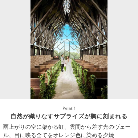
Point 1
自然が織りなすサプライズが胸に刻まれる
雨上がりの空に架かる虹、雲間から差す光のヴェー
ル、目に映る全てをオレンジ色に染める夕焼