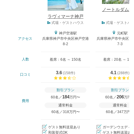
ノートルダム神
ラヴィマーナ神戸
式場タイプ
式場・ゲストハウス
式場・ゲストハ
神戸空港駅
元町駅
アクセス
兵庫県神戸市中央区神戸空港
兵庫県神戸市中央区波
8-2
7-3
人数
着席：6名 ～ 150名
着席：20名 ～ 18
3.6
4.1
(
158件
)
(
288件
)
口コミ
口コミ評価
割引プラン
割引プラン
184
206
60名／
万円〜
60名／
万円
費用
通常料金
通常料金
60名／318万円〜
60名／347万円
ゲスト無料送迎あり
ガーデンウエディ
和装挙式OK
ゲスト無料送迎あ