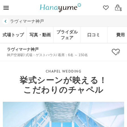
クリップ
ログ
ラヴィマーナ神戸
ブライダル
式場トップ
写真・動画
口コミ
費用
フェア
ラヴィマーナ神戸
クリ
神戸空港駅/ 式場・ゲストハウス/ 着席：6名 ～ 150名
挙式シーンが映える！
こだわりのチャペル