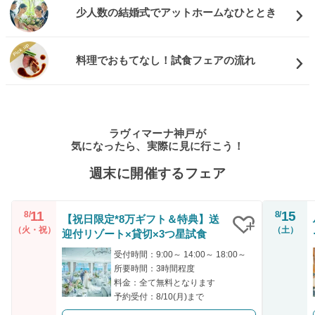
少人数の結婚式でアットホームなひととき
料理でおもてなし！試食フェアの流れ
ラヴィマーナ神戸が
気になったら、実際に見に行こう！
週末に開催するフェア
11
15
8/
8/
【祝日限定*8万ギフト＆特典】送
（火・祝）
（土）
迎付リゾート×貸切×3つ星試食
クリップ
受付時間：9:00～ 14:00～ 18:00～
所要時間：3時間程度
料金：全て無料となります
予約受付：8/10(月)まで