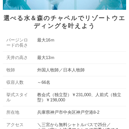
選べる水＆森のチャペルでリゾートウエ
ディングを叶えよう
バージンロ
最大16ｍ
ードの長さ
天井の高さ
最大13ｍ
牧師
外国人牧師／日本人牧師
収容人数
～66名
挙式スタイ
教会式（独立型）￥231,000、人前式（独立
ル
型）￥198,000
所在地
兵庫県神戸市中央区神戸空港8-2
アクセス
＼三宮から無料シャトルバスで25分／