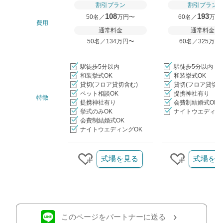
割引プラン
割引プラン
108
193
50名／
万円〜
60名／
万円
費用
通常料金
通常料金
50名／134万円〜
60名／325万円
駅徒歩5分以内
駅徒歩5分以内
和装挙式OK
和装挙式OK
貸切(フロア貸切含む)
貸切(フロア貸切含
ペット相談OK
提携神社有り
特徴
提携神社有り
会費制結婚式OK
挙式のみOK
ナイトウエディン
会費制結婚式OK
ナイトウエディングOK
クリップ/詳細を見る
式場を見る
式場を見
クリップする
クリップ
このページをパートナーに送る