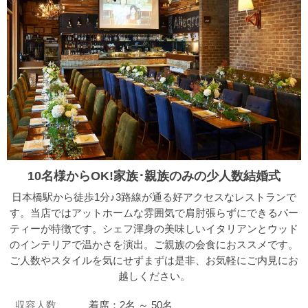
10名様からOK!家族･親族のみの少人数結婚式
日本橋駅から徒歩1分♪3路線が通る好アクセスなレストランで
す。当店ではアットホームな雰囲気で肩肘張らずにできるパー
ティーが特徴です。シェフ渾身の美味しいイタリアンとウッド
のインテリアで温かさを演出。ご親族の会食におススメです。
ご人数やスタイルを気にせずまずは是非、お気軽にご内見にお
越しください。
収容人数
着席：2名 ～ 50名