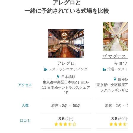
アレグロと
一緒に予約されている式場を比較
式場
ザ マグナス 
キョウ
アレグロ
式場タイプ
レストランウエディング
式場・ゲストハ
日本橋駅
銀座駅
東京都中央区日本橋2丁目16-
アクセス
東京都中央区銀座7丁目
11 日本橋セントラルスクエア
フクハラギンザビル9-
1F
人数
着席：2名 ～ 50名
着席：2名 ～ 12
3.6
3.8
(
2件
)
(
690件
)
口コミ
口コミ評価