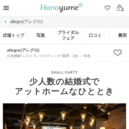
クリップ
ログ
allegro(アレグロ)
ブライダル
式場トップ
写真
口コミ
費用
フェア
allegro(アレグロ)
クリ
日本橋駅/ レストランウエディング/ 着席：2名 ～ 50名
少人数の結婚式で
アットホームなひととき