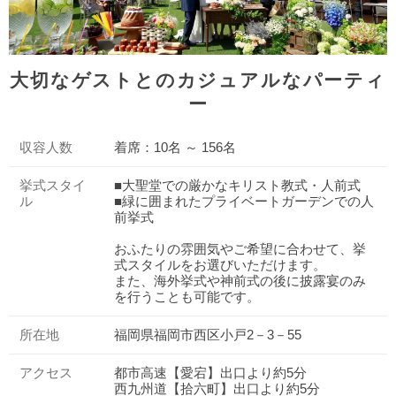
大切なゲストとのカジュアルなパーティ
ー
収容人数
着席：10名 ～ 156名
挙式スタイ
■大聖堂での厳かなキリスト教式・人前式
ル
■緑に囲まれたプライベートガーデンでの人
前挙式
おふたりの雰囲気やご希望に合わせて、挙
式スタイルをお選びいただけます。
また、海外挙式や神前式の後に披露宴のみ
を行うことも可能です。
所在地
福岡県福岡市西区小戸2－3－55
アクセス
都市高速【愛宕】出口より約5分
西九州道【拾六町】出口より約5分