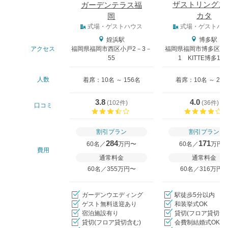
ザストリングス
ガーデンテラス福
カタ
岡
式場タイプ
式場・ゲストハウス
式場・ゲストハ
姪浜駅
博多駅
アクセス
福岡県福岡市西区小戸2－3－
福岡県福岡市博多区中央
55
1 KITTE博多11
人数
着席：10名 ～ 156名
着席：10名 ～ 20
3.8
4.0
(
102件
)
(
36件
)
口コミ
口コミ評価
割引プラン
割引プラン
284
171
60名／
万円〜
60名／
万円
費用
通常料金
通常料金
60名／355万円〜
60名／316万円
ガーデンウエディング
駅徒歩5分以内
ゲスト無料送迎あり
和装挙式OK
宿泊施設有り
貸切(フロア貸切含
貸切(フロア貸切含む)
会費制結婚式OK