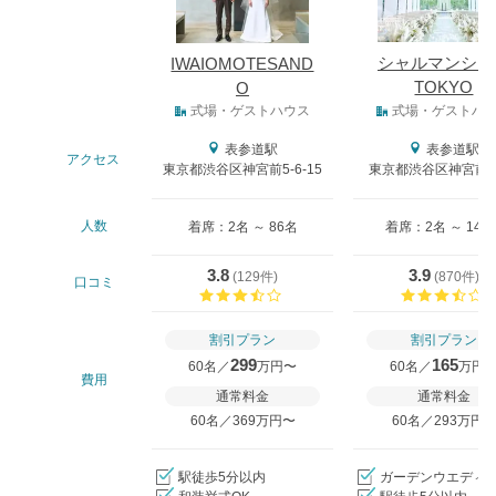
シャルマンシー
IWAIOMOTESAND
TOKYO
O
式場タイプ
式場・ゲストハウス
式場・ゲストハ
表参道駅
表参道駅
アクセス
東京都渋谷区神宮前5-6-15
東京都渋谷区神宮前4-
人数
着席：2名 ～ 86名
着席：2名 ～ 140
3.8
3.9
(
129件
)
(
870件
)
口コミ
口コミ評価
割引プラン
割引プラン
299
165
60名／
万円〜
60名／
万円
費用
通常料金
通常料金
60名／369万円〜
60名／293万円
駅徒歩5分以内
ガーデンウエディ