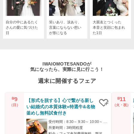
自分の中にあるたく
笑いあり、涙あり、
大親友とつくった
さんの愛に気づけた
言葉にならない想い
本音と笑顔に包まれ
日
が形になる
た1日
IWAIOMOTESANDOが
気になったら、実際に見に行こう！
週末に開催するフェア
9
11
8/
8/
【形式を脱する】心で繋がる新し
（日）
（火・祝）
い結婚式の本質体験×特選牛&名物
クリップ
釜めし無料試食付き
受付時間：8:30～ 9:30～ 10:00～ 14:00～ 18:00～
所要時間：3時間程度
料金：フェア参加費用無料。贅沢ハーフコース無料試食付き。