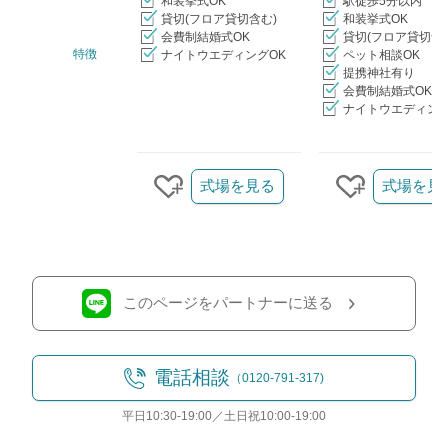
和装挙式OK
駅徒歩5分以内
貸切(フロア貸切含む)
和装挙式OK
会費制結婚式OK
貸切(フロア貸切含
特徴
ナイトウエディングOK
ペット相談OK
提携神社有り
会費制結婚式OK
ナイトウエディング
クリップ/詳細を見る
式場を見る
式場を見
クリップする
クリップす
このページをパートナーに送る
電話相談
（0120-791-317)
平日10:30-19:00／土日祝10:00-19:00