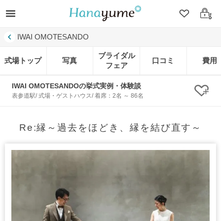
クリップ
ログ
IWAI OMOTESANDO
ブライダル
式場トップ
写真
口コミ
費用
フェア
IWAI OMOTESANDOの挙式実例・体験談
クリ
表参道駅/ 式場・ゲストハウス/ 着席：2名 ～ 86名
Re:縁～過去をほどき、縁を結び直す～