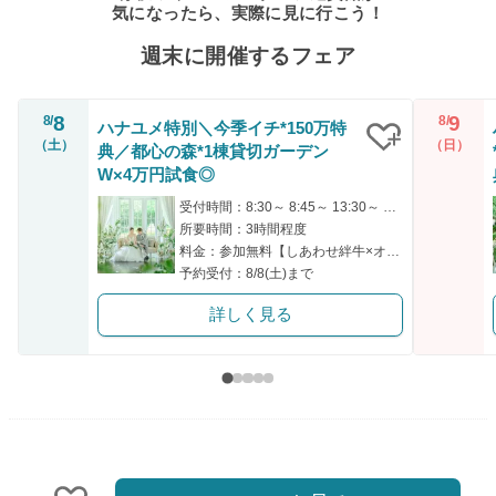
気になったら、実際に見に行こう！
週末に開催するフェア
8
9
8/
8/
ハナユメ特別＼今季イチ*150万特
（土）
（日）
典／都心の森*1棟貸切ガーデン
クリップ
W×4万円試食◎
受付時間：8:30～ 8:45～ 13:30～ 13:45～
所要時間：3時間程度
料金：参加無料【しあわせ絆牛×オマール海老の豪華試食会付】
予約受付：8/8(土)まで
詳しく見る