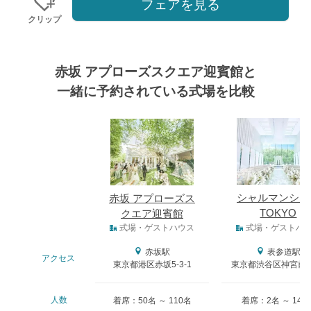
フェアを見る
クリップ
赤坂 アプローズスクエア迎賓館と
一緒に予約されている式場を比較
式場
シャルマンシー
赤坂 アプローズス
TOKYO
クエア迎賓館
式場タイプ
式場・ゲストハウス
式場・ゲストハ
赤坂駅
表参道駅
アクセス
東京都港区赤坂5-3-1
東京都渋谷区神宮前4-
人数
着席：50名 ～ 110名
着席：2名 ～ 140