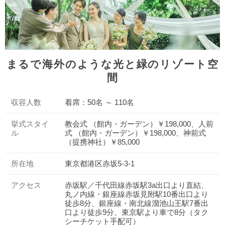
まるで海外のような光と緑のリゾート空
間
収容人数
着席：50名 ～ 110名
挙式スタイ
教会式 （館内・ガーデン）￥198,000、人前
ル
式 （館内・ガーデン）￥198,000、神前式
（提携神社）￥85,000
所在地
東京都港区赤坂5-3-1
アクセス
赤坂駅／千代田線赤坂駅3a出口より直結、
丸ノ内線・銀座線赤坂見附駅10番出口より
徒歩8分、銀座線・南北線溜池山王駅7番出
口より徒歩9分、東京駅より車で8分（タク
シーチケット手配可）