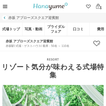
クリップ
ログ
赤坂 アプローズスクエア迎賓館
ブライダル
式場トップ
写真・動画
口コミ
費用
フェア
赤坂 アプローズスクエア迎賓館
クリ
赤坂駅/ 式場・ゲストハウス/ 着席：50名 ～ 110名
リゾート気分が味わえる式場特
集