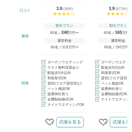
3.9
3.9
(
38件
)
(
872件
)
口コミ
口コミ評価
割引プラン
割引プラン
240
165
60名／
万円〜
60名／
万円
費用
通常料金
通常料金
60名／319万円〜
60名／293万円
ガーデンウエディング
ガーデンウエディ
ゲスト無料送迎あり
駅徒歩5分以内
駅徒歩5分以内
和装挙式OK
和装挙式OK
貸切(フロア貸切含
特徴
貸切(フロア貸切含む)
ペット相談OK
ペット相談OK
提携神社有り
提携神社有り
会費制結婚式OK
会費制結婚式OK
ナイトウエディング
ナイトウエディングOK
クリップ/詳細を見る
式場を見る
式場を見
クリップする
クリップす