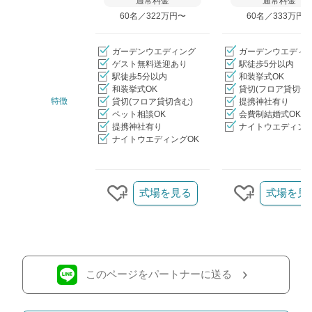
通常料金
通常料金
60名／322万円〜
60名／333万円
ガーデンウエディング
ガーデンウエディ
ゲスト無料送迎あり
駅徒歩5分以内
駅徒歩5分以内
和装挙式OK
和装挙式OK
貸切(フロア貸切含
特徴
貸切(フロア貸切含む)
提携神社有り
ペット相談OK
会費制結婚式OK
提携神社有り
ナイトウエディング
ナイトウエディングOK
クリップ/詳細を見る
式場を見る
式場を見
クリップする
クリップす
このページをパートナーに送る