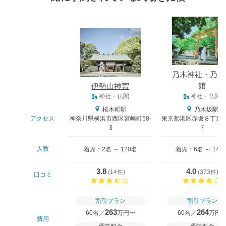
式場
乃木神社・乃木
館
伊勢山神宮
式場タイプ
神社・仏閣
神社・仏閣
桜木町駅
乃木坂駅
アクセス
神奈川県横浜市西区宮崎町58-
東京都港区赤坂８丁目１
3
７
人数
着席：2名 ～ 120名
着席：6名 ～ 148
3.8
4.0
(
14件
)
(
373件
)
口コミ
口コミ評価
割引プラン
割引プラン
263
264
60名／
万円〜
60名／
万円
費用