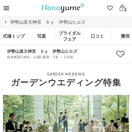
クリップ
ログ
伊勢山皇大神宮 ｂｙ 伊勢山ヒルズ
ブライダル
式場トップ
写真
口コミ
費用
フェア
伊勢山皇大神宮 ｂｙ 伊勢山ヒルズ
クリ
桜木町駅/ 神社・仏閣/ 着席：2名 ～ 120名
ガーデンウエディング特集