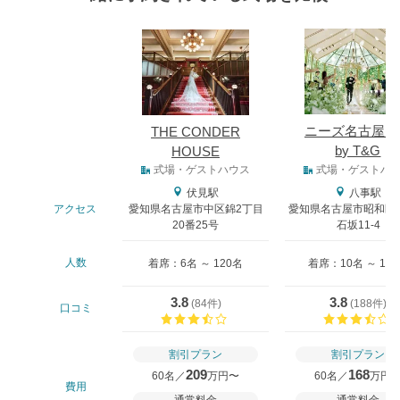
式場
ニーズ名古屋八
THE CONDER
by T&G
HOUSE
式場タイプ
式場・ゲストハウス
式場・ゲストハ
伏見駅
八事駅
アクセス
愛知県名古屋市中区錦2丁目
愛知県名古屋市昭和区
20番25号
石坂11-4
人数
着席：6名 ～ 120名
着席：10名 ～ 13
3.8
3.8
(
84件
)
(
188件
)
口コミ
口コミ評価
割引プラン
割引プラン
209
168
60名／
万円〜
60名／
万円
費用