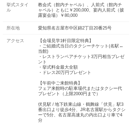
挙式スタイ
教会式（館内チャペル）、人前式（館内チ
ル
ャペル）ともに￥200,000、宴内人前式（披
露宴会場）￥80,000
所在地
愛知県名古屋市中区錦2丁目20番25号
アクセス
【会場見学1軒目限定特典】
・ご結婚式当日のタクシーチケット(名駅↔
当館)
・レストランペアチケット3万円相当プレゼ
ント
・挙式料金最大全額
・ドレス20万円プレゼント
【午前中ご来館特典】
フェア来館時の駐車場代またはタクシー代
プレゼント（上限2000円まで）
伏見駅 / 地下鉄東山線・鶴舞線「伏見」駅3
番出口より徒歩4分、JR名古屋駅からタクシ
ーで5分、名古屋高速丸の内出口より車で4
分