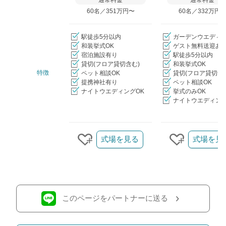
通常料金
通常料金
60名／351万円〜
60名／332万円
駅徒歩5分以内
ガーデンウエディ
和装挙式OK
ゲスト無料送迎あ
宿泊施設有り
駅徒歩5分以内
貸切(フロア貸切含む)
和装挙式OK
特徴
ペット相談OK
貸切(フロア貸切含
提携神社有り
ペット相談OK
ナイトウエディングOK
挙式のみOK
ナイトウエディング
クリップ/詳細を見る
式場を見る
式場を見
クリップする
クリップす
このページをパートナーに送る