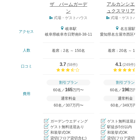
アルカンシエル
ザ パームガーデ
ュクスマリアー
ン
式場タイプ
ュナゴヤ
式場・ゲストハウス
式場・ゲストハ
岐阜駅
名古屋駅
アクセス
岐阜県岐阜市日野南8-38-11
愛知県名古屋市西区牛島
人数
着席：2名 ～ 150名
着席：20名 ～ 12
3.7
4.1
(
58件
)
(
249件
)
口コミ
口コミ評価
割引プラン
割引プラン
165
196
60名／
万円〜
60名／
万円
費用
通常料金
通常料金
60名／307万円〜
60名／349万円
ガーデンウエディング
ゲスト無料送迎あ
ゲスト無料送迎あり
駅徒歩5分以内
和装挙式OK
和装挙式OK
貸切(フロア貸切含む)
貸切(フロア貸切含