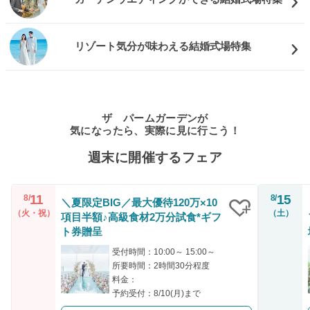
リゾート気分が味わえる結婚式場特集
ザ パームガーデンが
気になったら、実際に見に行こう！
週末に開催するフェア
11
15
8/
8/
＼夏限定BIG／最大優待120万×10
（火・祝）
（土）
項目半額♪高級食材2万分試食*ギフ
クリップ
ト券贈呈
受付時間：10:00～ 15:00～
所要時間：2時間30分程度
料金：
予約受付：8/10(月)まで