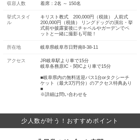
収容人数
着席：2名 ～ 150名
挙式スタイ
キリスト教式 200,000円（税抜） 人前式
ル
200,000円（税抜） リングドッグの演出・挙
式前や披露宴後にチャペルやガーデンでペ
ットと一緒に撮影も可能！
所在地
岐阜県岐阜市日野南8-38-11
アクセス
JR岐阜駅より車で15分
岐阜各務原IC・関ICより車で15分
■岐阜県内の無料送迎バス1台orタクシーチ
ケット（最大3万円分）のアクセス特典あり
■
※詳細は問い合わせを
少人数が叶う！おすすめポイント