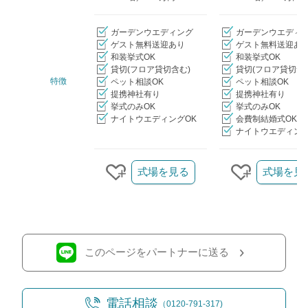
ガーデンウエディング
ガーデンウエディ
ゲスト無料送迎あり
ゲスト無料送迎あ
和装挙式OK
和装挙式OK
貸切(フロア貸切含む)
貸切(フロア貸切含
特徴
ペット相談OK
ペット相談OK
提携神社有り
提携神社有り
挙式のみOK
挙式のみOK
ナイトウエディングOK
会費制結婚式OK
ナイトウエディング
クリップ/詳細を見る
式場を見る
式場を見
クリップする
クリップす
このページをパートナーに送る
電話相談
（0120-791-317)