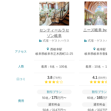
式場
ニーズ岐阜 by T
センティールラセ
ゾン岐阜
式場タイプ
式場・ゲストハウス
式場・ゲストハ
西岐阜駅
岐阜駅
アクセス
岐阜県岐阜市正木西町11-25
岐阜県岐阜市香蘭1-
人数
着席：6名 ～ 100名
着席：10名 ～ 13
3.8
4.1
(
74件
)
(
84件
)
口コミ
口コミ評価
割引プラン
割引プラン
175
165
50名／
万円〜
60名／
万円
費用
通常料金
通常料金
50名／314万円〜
60名／332万円