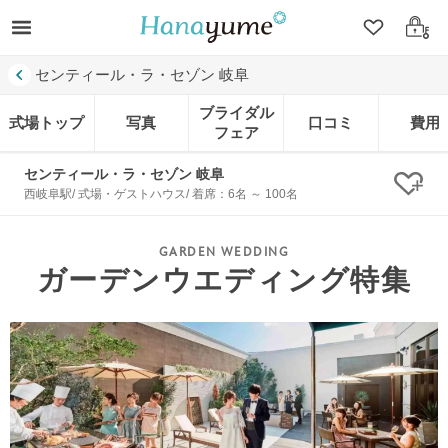
クリップ
ログ
センティール・ラ・セゾン 岐阜
ブライダル
式場トップ
写真
口コミ
費用
フェア
センティール・ラ・セゾン 岐阜
クリ
西岐阜駅/ 式場・ゲストハウス/ 着席：6名 ～ 100名
ガーデンウエディング特集