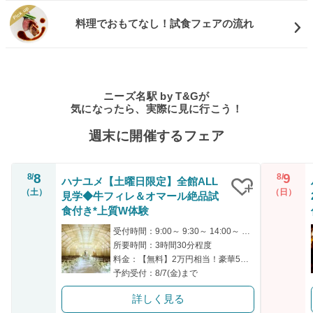
料理でおもてなし！試食フェアの流れ
ニーズ名駅 by T&Gが
気になったら、実際に見に行こう！
週末に開催するフェア
8
9
8/
8/
ハナユメ【土曜日限定】全館ALL
（土）
（日）
見学◆牛フィレ＆オマール絶品試
クリップ
食付き*上質W体験
受付時間：9:00～ 9:30～ 14:00～ 14:30～
所要時間：3時間30分程度
料金：【無料】2万円相当！豪華5品の絶品試食付き
予約受付：8/7(金)まで
詳しく見る