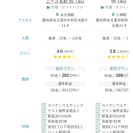
by T&G
ニーズ名駅 by T&G
式場タイプ
式場・ゲストハウス
式場・ゲストハ
名古屋駅
八事駅
アクセス
愛知県名古屋市中村区名駅3-
愛知県名古屋市昭和区
11-6
石坂11-4
人数
着席：10名 ～ 120名
着席：10名 ～ 13
4.0
3.8
(
90件
)
(
188件
)
口コミ
口コミ評価
割引プラン
割引プラン
202
168
60名／
万円〜
60名／
万円
費用
通常料金
通常料金
60名／351万円〜
60名／332万円
ガーデンウエディング
ガーデンウエディ
ゲスト無料送迎あり
ゲスト無料送迎あ
駅徒歩5分以内
駅徒歩5分以内
和装挙式OK
和装挙式OK
特徴
貸切(フロア貸切含む)
貸切(フロア貸切含
ペット相談OK
ペット相談OK