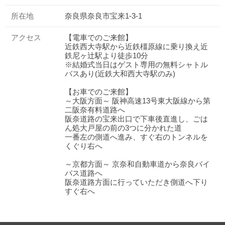
所在地
奈良県奈良市宝来1-3-1
アクセス
【電車でのご来館】
近鉄西大寺駅から近鉄橿原線に乗り換え近
鉄尼ヶ辻駅より徒歩10分
※結婚式当日はゲスト専用の無料シャトル
バスあり(近鉄大和西大寺駅のみ)
【お車でのご来館】
～大阪方面～ 阪神高速13号東大阪線から第
二阪奈有料道路へ
阪奈道路の宝来出口で下車後直進し、ごは
ん処大戸屋の前の3つに分かれた道
一番左の側道へ進み、すぐ右のトンネルを
くぐり右へ
～京都方面～ 京奈和自動車道から奈良バイ
パス道路へ
阪奈道路方面に行っていただき側道へ下り
すぐ右へ