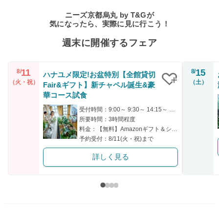
ニーズ京都烏丸 by T&Gが
気になったら、実際に見に行こう！
週末に開催するフェア
11
15
8/
8/
ハナユメ限定!お盆特別【全館貸切
（火・祝）
（土）
Fair&ギフト】新チャペル誕生&豪
クリップ
華コース試食
受付時間：9:00～ 9:30～ 14:15～ 14:30～ 17:00～
所要時間：3時間程度
料金：【無料】Amazonギフト＆シェフ厳選の特別試食付き
予約受付：8/11(火・祝)まで
詳しく見る