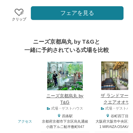
フェアを見る
クリップ
ニーズ京都烏丸 by T&Gと
一緒に予約されている式場を比較
式場
ザ ランドマー
ニーズ京都烏丸 by
クエアオオサ
T&G
式場タイプ
式場・ゲストハウス
式場・ゲストハ
四条駅
谷町四丁目駅
アクセス
京都府京都市下京区烏丸通綾
大阪府大阪市中央区大阪
小路下ル二帖半敷町647
1 MIRAIZA OSAKA-