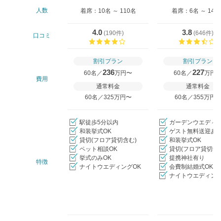
人数
着席：10名 ～ 110名
着席：6名 ～ 146
4.0
3.8
(
190件
)
(
646件
)
口コミ
口コミ評価
割引プラン
割引プラン
236
227
60名／
万円〜
60名／
万円
費用
通常料金
通常料金
60名／325万円〜
60名／355万円
駅徒歩5分以内
ガーデンウエディ
和装挙式OK
ゲスト無料送迎あ
貸切(フロア貸切含む)
和装挙式OK
ペット相談OK
貸切(フロア貸切含
挙式のみOK
提携神社有り
特徴
ナイトウエディングOK
会費制結婚式OK
ナイトウエディング
クリップ/詳細を見る